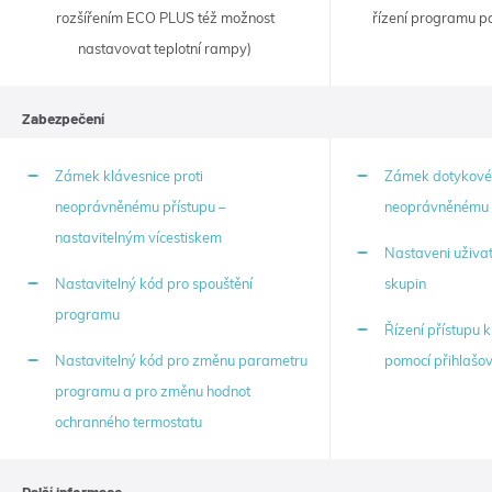
rozšířením ECO PLUS též možnost
řízení programu p
nastavovat teplotní rampy)
Zabezpečení
Zámek klávesnice proti
Zámek dotykovéh
neoprávněnému přístupu –
neoprávněnému 
nastavitelným vícestiskem
Nastaveni uživat
Nastavitelný kód pro spouštění
skupin
programu
Řízení přístupu k
Nastavitelný kód pro změnu parametru
pomocí přihlašov
programu a pro změnu hodnot
ochranného termostatu
Další informace