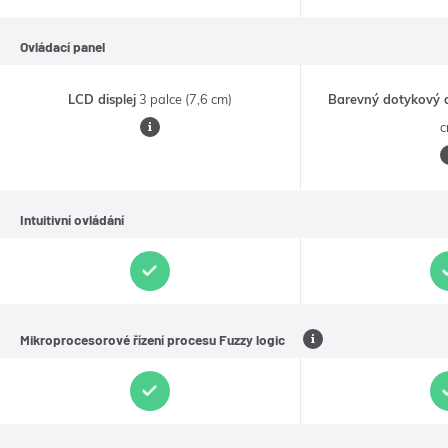
Ovládací panel
LCD displej
3 palce (7,6 cm)
Barevný dotykový d
c
•
Čitelnost
displeje
G
Intuitivní ovládání
je
z
zajištěna
n
aktivním
p
podsvitem
a
O
Mikroprocesorové řízení procesu Fuzzy logic
Technologie
využitím
p
Fuzzy
transreflektivní
b
logic
na
FSTN
i
rozdíl
technologie
od