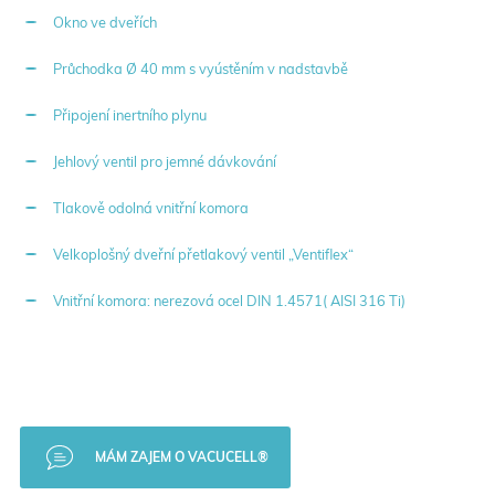
Okno ve dveřích
Průchodka Ø 40 mm s vyústěním v nadstavbě
Připojení inertního plynu
Jehlový ventil pro jemné dávkování
Tlakově odolná vnitřní komora
Velkoplošný dveřní přetlakový ventil „Ventiflex“
Vnitřní komora: nerezová ocel DIN 1.4571( AISI 316 Ti)
MÁM ZAJEM O VACUCELL®