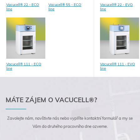
Vacucell® 22 - ECO
Vacucell® 55 - ECO
Vacucell® 22 - EVO
line
line
line
Vacucell® 111 - ECO
Vacucell® 111 - EVO
line
line
MÁTE ZÁJEM O VACUCELL®?
Zavolejte nám, navštivte nás nebo vyplňte kontaktní
formulář a my se
Vám do druhého pracovního dne
ozveme.