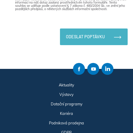
informací na náš dotaz zaslaný prostřednictvím tohoto formuláře. Tento
souhlas se uděluje podle ustanovení § 7 zákona č. 480/2004 Sb., ve znění jeho
pozdějších předpisů, o některých službách informační společnosti.
ODESLAT POPTÁVKU
Aktuality
Výstavy
Dotační programy
Kariéra
Podniková prodejna
GDPR