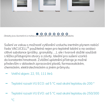
Obrázky jsou ilustrativní a mohou se nepatrně lišit od skutečného produktu
Sušení ve vakuu s možností vytěsnění vzduchu inertním plynem nabízí
®
řada VACUCELL
použitelná nejen pro teplotně labilní a na oxidaci
citlivé substance (prášky, granuláty, …), ale i tvarově složité součásti
s těžko přístupnými otvory a závity. Ideální pro sušení vzorků
do konstantní hmotnosti. Zvláštní uplatnění přístroje je možné
především v oblastech zpracování plastů, farmaceutickém,
chemickém, elektrotechnickém a jiném průmyslu.
Vnitřní objem: 22, 55, 111 litrů
Teplotní rozsah VU ECO: od 5 °C nad okolní teplotou do 200 °
Teplotní rozsah VU EVO: od 5 °C nad okolní teplotou do 250/300
°C