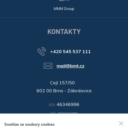
MMM Group
KONTAKTY
+420 545 537 111
mail@bmt.cz
Cejl 157/50
602 00 Brno - Zábrdovice
46346996
IČO:
DIČ:
CZ46346996
Souhlas se soubory cookies