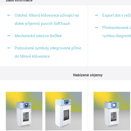
Odolná, fóliová klávesnice užívající na
Export dat v reži
dotek přijemný povrch SoftTouch
Přednastavené s
Mechanická odezva tlačítek
rychlou diagnost
Podsvícené symboly integrované přímo
do fóliové klávesnice
Nabízené objemy