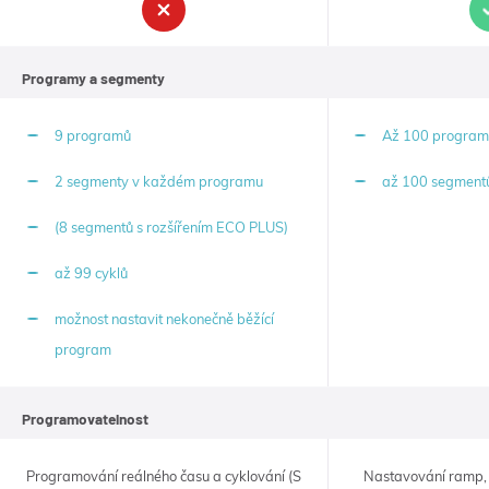
logic
zkracuje
časy
zotavení
Programy a segmenty
po
otevření
dveří
9 programů
Až 100 program
přístroje
v
průběhu
2 segmenty v každém programu
až 100 segment
pracovního
cyklu.
(8 segmentů s rozšířením ECO PLUS)
až 99 cyklů
možnost nastavit nekonečně běžící
program
Programovatelnost
Programování reálného času a cyklování (S
Nastavování ramp, 