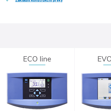
ECO line
EVO