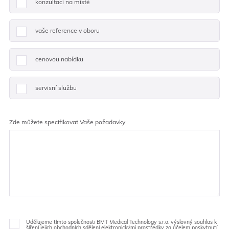
konzultaci na místě
vaše reference v oboru
cenovou nabídku
servisní službu
Zde můžete specifikovat Vaše požadavky
Udělujeme tímto společnosti BMT Medical Technology s.r.o. výslovný souhlas k
šíření jejich obchodních sdělení elektronickými prostředky za účelem poskytnutí