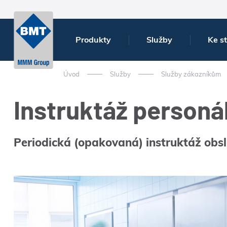
Produkty
Služby
Ke s
Úvod
Služby
Služby zákazníkům
Instruktáž personá
Periodická (opakovaná) instruktáž obsl