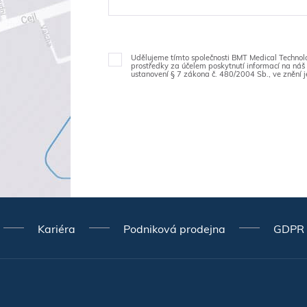
Udělujeme tímto společnosti BMT Medical Technology
prostředky za účelem poskytnutí informací na náš 
ustanovení § 7 zákona č. 480/2004 Sb., ve znění j
Kariéra
Podniková prodejna
GDPR