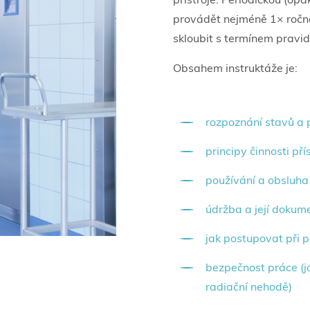
provádět nejméně 1× ročně
skloubit s termínem pravid
Obsahem instruktáže je:
rozpoznání stavů a 
principy činnosti pří
používání a obsluha
údržba a její dokum
jak postupovat při 
bezpečnost práce (j
radiační nehodě)