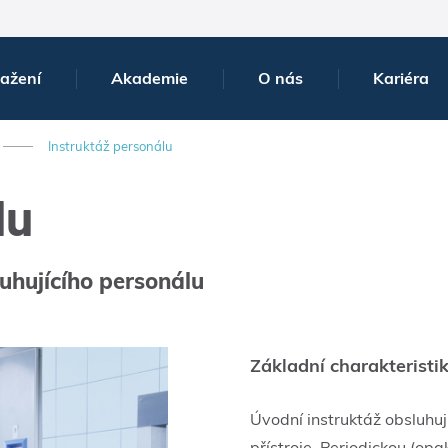
tažení
Akademie
O nás
Kariéra
Instruktáž personálu
lu
uhujícího personálu
Základní charakteristi
Úvodní instruktáž obsluhují
přístroje. Periodickou (op