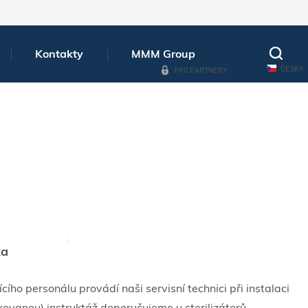
Kontakty
MMM Group
ČESKY
PRO PARTNERY
ka
cího personálu provádí naši servisní technici při instalaci
akovanou) instruktáž doporučujeme u sterilizátorů