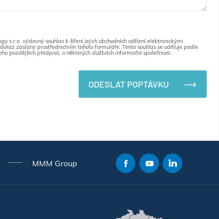
 s.r.o. výslovný souhlas k šíření jejich obchodních sdělení elektronickými
dotaz zaslaný prostřednictvím tohoto formuláře. Tento souhlas se uděluje podle
eho pozdějších předpisů, o některých službách informační společnosti.
ODESLAT POPTÁVKU
MMM Group