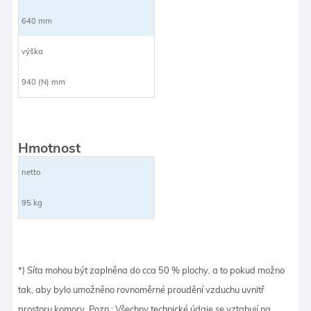
640 mm
výška
940 (N) mm
Hmotnost
netto
95 kg
*) Síta mohou být zaplněna do cca 50 % plochy, a to pokud možno
tak, aby bylo umožněno rovnoměrné proudění vzduchu uvnitř
prostoru komory. Pozn.: Všechny technické údaje se vztahují na