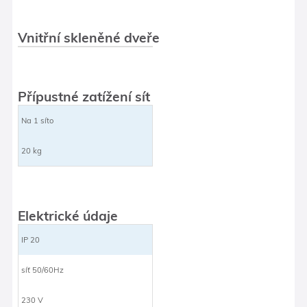
Vnitřní skleněné dveře
Přípustné zatížení sít
Na 1 síto
20 kg
Elektrické údaje
IP 20
síť 50/60Hz
230 V