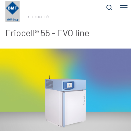
Menu
FRIOCELL®
Friocell® 55 - EVO line