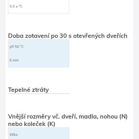
0,5 ± °C
Doba zotavení po 30 s otevřených dveřích
při 50 °C
6 min
Tepelné ztráty
Vnější rozměry vč. dveří, madla, nohou (N)
nebo koleček (K)
šířka