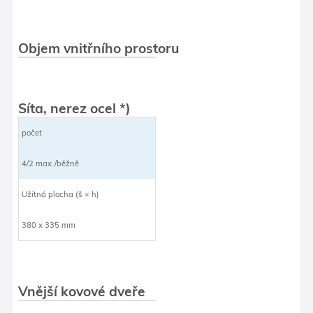
Objem vnitřního prostoru
Síta, nerez ocel *)
počet
4/2 max./běžně
Užitná plocha (š × h)
380 x 335 mm
Vnější kovové dveře