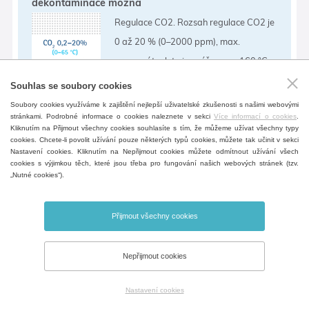
dekontaminace možná
Regulace CO2. Rozsah regulace CO2 je
0 až 20 % (0–2000 ppm), max.
pracovní teplota je zvýšena na 160 °C.
Životnost sondy je omezena počtem
Souhlas se soubory cookies
dekontaminačních cyklů.
Soubory cookies využíváme k zajištění nejlepší uživatelské zkušenosti s našimi webovými
stránkami. Podrobné informace o cookies naleznete v sekci
Více informací o cookies
.
Kliknutím na Přijmout všechny cookies souhlasíte s tím, že můžeme užívat všechny typy
cookies. Chcete-li povolit užívání pouze některých typů cookies, můžete tak učinit v sekci
Nastavení cookies. Kliknutím na Nepřijmout cookies můžete odmítnout užívání všech
Jednocestný CO2 ventil
cookies s výjimkou těch, které jsou třeba pro fungování našich webových stránek (tzv.
Příslušenství pro připojení tlakové láhve
„Nutné cookies“).
plynu k přístroji.
Přijmout všechny cookies
Nepřijmout cookies
Připojení inertního plynu
Nastavení cookies
(Je potřeba konzultace)