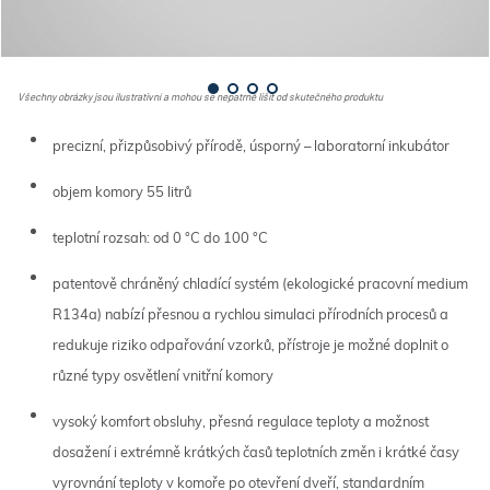
Všechny obrázky jsou ilustrativní a mohou se nepatrně lišit od skutečného produktu
precizní, přizpůsobivý přírodě, úsporný – laboratorní inkubátor
objem komory 55 litrů
teplotní rozsah: od 0 °C do 100 °C
patentově chráněný chladící systém (ekologické pracovní medium
R134a) nabízí přesnou a rychlou simulaci přírodních procesů a
redukuje riziko odpařování vzorků, přístroje je možné doplnit o
různé typy osvětlení vnitřní komory
vysoký komfort obsluhy, přesná regulace teploty a možnost
dosažení i extrémně krátkých časů teplotních změn i krátké časy
vyrovnání teploty v komoře po otevření dveří, standardním