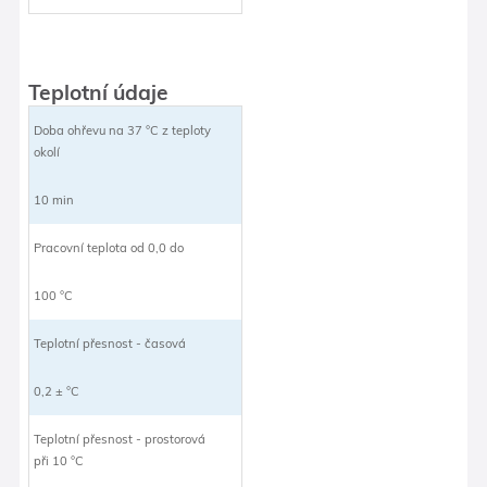
Teplotní údaje
Doba ohřevu na 37 °C z teploty
okolí
10 min
Pracovní teplota od 0,0 do
100 °C
Teplotní přesnost - časová
0,2 ± °C
Teplotní přesnost - prostorová
při 10 °C