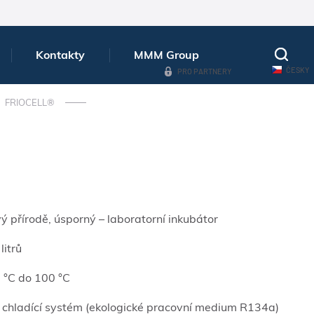
Kontakty
MMM Group
ČESKY
PRO PARTNERY
FRIOCELL®
vý přírodě, úsporný – laboratorní inkubátor
itrů
0 °C do 100 °C
chladící systém (ekologické pracovní medium R134a)