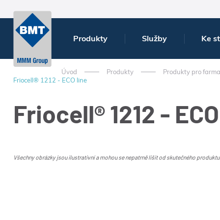
Produkty
Služby
Ke s
Úvod
Produkty
Produkty pro farma
Friocell® 1212 - ECO line
Friocell® 1212 - ECO
Všechny obrázky jsou ilustrativní a mohou se nepatrně lišit od skutečného produktu