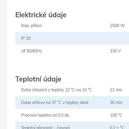
Elektrické údaje
Max. příkon
2500 W
IP 20
síť 50/60Hz
230 V
Teplotní údaje
Doba chlazení z teploty 22 °C na 10 °C
21 min
Doba ohřevu na 37 °C z teploty okolí
30 min
Pracovní teplota od 0,0 do
100 °C
Teplotní přesnost - časová
0,2 ± °C