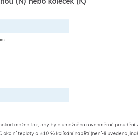
ohou (N) nebo koleček (K)
mm
o pokud možno tak, aby bylo umožněno rovnoměrné proudění v
okolní teploty a ±10 % kolísání napětí (není-li uvedeno jina