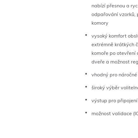
nabízí přesnou a ryc
odpařování vzorků, p
komory
vysoký komfort obsl
extrémně krátkých č
komoře po otevření 
dveře a možnost reg
vhodný pro náročné 
široký výběr volitel
výstup pro připojení
možnost validace (I