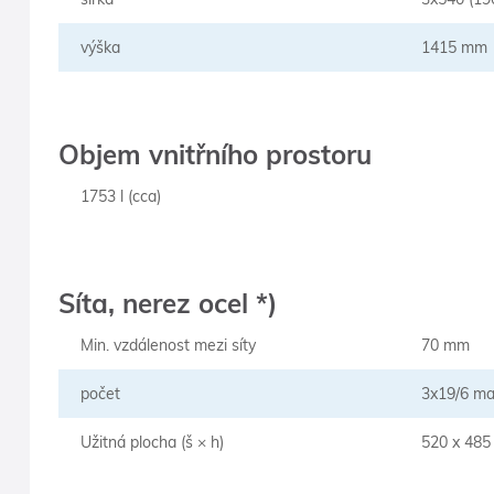
výška
1415 mm
Objem vnitřního prostoru
1753 l (cca)
Síta, nerez ocel *)
Min. vzdálenost mezi síty
70 mm
počet
3x19/6 ma
Užitná plocha (š × h)
520 x 48