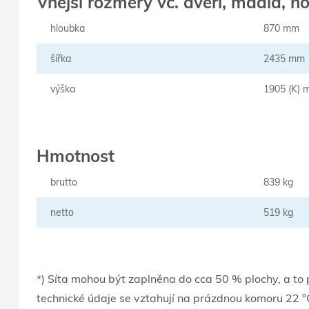
Vnější rozměry vč. dveří, madla, n
hloubka
870 mm
šířka
2435 mm
výška
1905 (K) 
Hmotnost
brutto
839 kg
netto
519 kg
*) Síta mohou být zaplněna do cca 50 % plochy, a t
technické údaje se vztahují na prázdnou komoru 22 °C 