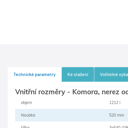
Technické parametry
Ke stažení
Volitelné vyba
Vnitřní rozměry - Komora, nerez oc
objem
1212 l
hloubka
520 mm
šířka
3x540 (1