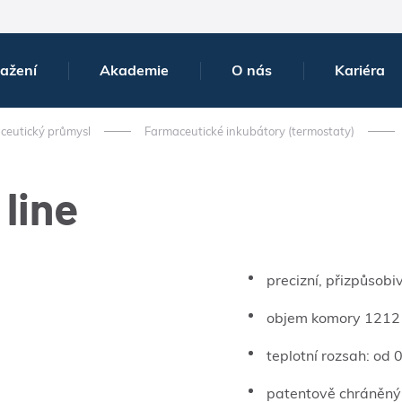
tažení
Akademie
O nás
Kariéra
ceutický průmysl
Farmaceutické inkubátory (termostaty)
 line
precizní, přizpůsobi
objem komory 1212 l
teplotní rozsah: od 
patentově chráněný 