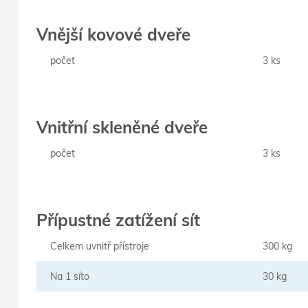
Vnější kovové dveře
počet
3 ks
Vnitřní skleněné dveře
počet
3 ks
Přípustné zatížení sít
Celkem uvnitř přístroje
300 kg
Na 1 síto
30 kg