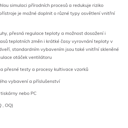
hlou simulaci přírodních procesů a redukuje riziko
řístroje je možné doplnit o různé typy osvětlení vnitřní
uhy, přesná regulace teploty a možnost dosažení i
asů teplotních změn i krátké časy vyrovnání teploty v
dveří, standardním vybavením jsou také vnitřní skleněné
ulace otáček ventilátoru
a přesné testy a procesy kultivace vzorků
ného vybavení a příslušenství
 tiskárny nebo PC
Q , OQ)