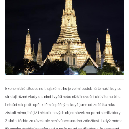
Ekonomická situace na thajském trhu je velmi podobná té naší, kdy se
střídají různé vlády a s nimi i vyšší nebo nižší inovační aktivita na trhu.
Letošní rok patří opět k těm úspěšným, když jsme od začátku roku
získali mimo jiné již i několik nových objednávek na parní sterilizátory.
Získání těchto zakázek ale není vůbec snadná záležitost. I když máme
již mnoho úspěšných referencí a naše parní sterilizátory i laboratorní