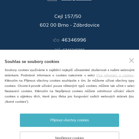
Cejl 157/50
602 00 Brno - Zábrdovice
46346996
IČO:
DIČ:
CZ46346996
Souhlas se soubory cookies
ID datové schránky:
n3ir5pg
Soubory cookies využíváme k zajištění nejlepší uživatelské zkušenosti s našimi webovými
GPS:
49°11'55.196"N, 16°37'19.559"E
stránkami. Podrobné informace o cookies naleznete v sekci
Více informací o cookies
.
Kliknutím na Přijmout všechny cookies souhlasíte s tím, že můžeme užívat všechny typy
cookies. Chcete-li povolit užívání pouze některých typů cookies, můžete tak učinit v sekci
Nastavení cookies. Kliknutím na Nepřijmout cookies můžete odmítnout užívání všech
cookies s výjimkou těch, které jsou třeba pro fungování našich webových stránek (tzv.
„Nutné cookies“).
ZOBRAZIT SERVISNÍ MÍSTA V ČR
Přijmout všechny cookies
Nepřijmout cookies
© 2026 BMT Medical Technology s.r.o. Všechna práva vyhrazena. |
Nastavení cookies