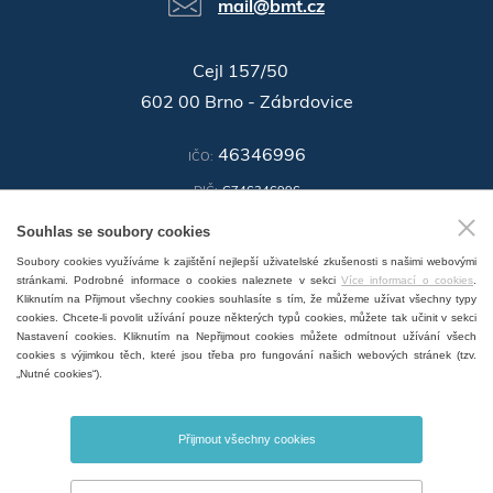
mail@bmt.cz
Cejl 157/50
602 00 Brno - Zábrdovice
46346996
IČO:
DIČ:
CZ46346996
Souhlas se soubory cookies
ID datové schránky:
n3ir5pg
Soubory cookies využíváme k zajištění nejlepší uživatelské zkušenosti s našimi webovými
GPS:
49°11'55.196"N, 16°37'19.559"E
stránkami. Podrobné informace o cookies naleznete v sekci
Více informací o cookies
.
Kliknutím na Přijmout všechny cookies souhlasíte s tím, že můžeme užívat všechny typy
cookies. Chcete-li povolit užívání pouze některých typů cookies, můžete tak učinit v sekci
Nastavení cookies. Kliknutím na Nepřijmout cookies můžete odmítnout užívání všech
cookies s výjimkou těch, které jsou třeba pro fungování našich webových stránek (tzv.
„Nutné cookies“).
ZOBRAZIT SERVISNÍ MÍSTA V ČR
Přijmout všechny cookies