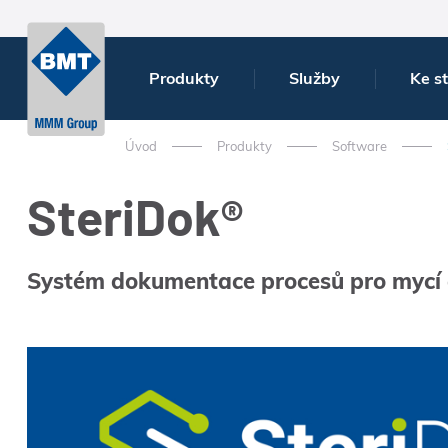
Produkty
Služby
Ke s
Úvod
Produkty
Software
SteriDok®
Systém dokumentace procesů pro mycí a