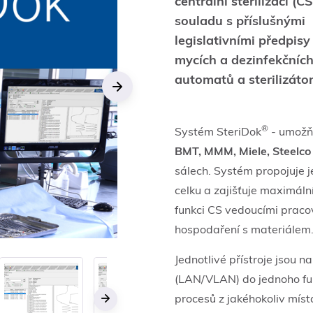
centrální sterilizaci (CS
souladu s příslušnými
legislativními předpisy
mycích a dezinfekčníc
automatů a sterilizátor
Next
®
Systém SteriDok
- umožňu
BMT, MMM, Miele, Steelco
sálech. Systém propojuje je
celku a zajišťuje maximáln
funkci CS vedoucími praco
hospodaření s materiálem
Jednotlivé přístroje jsou n
(LAN/VLAN) do jednoho fun
procesů z jakéhokoliv mís