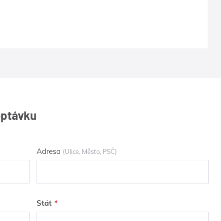
optávku
Adresa
(Ulice, Město, PSČ)
Stát