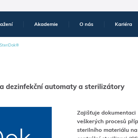
tažení
Akademie
O nás
Kariéra
SteriDok®
 dezinfekční automaty a sterilizátory
Zajišťuje dokumentaci
veškerých procesů pří
sterilního materiálu na