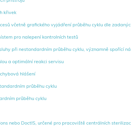
ch přístrojů
h křivek
esů včetně grafického vyjádření průběhu cyklu dle zadaných 
ístem pro nalepení kontrolních testů
bsluhy při nestandardním průběhu cyklu, významně spořící ná
lou a optimální reakci servisu
 chybová hlášení
estandardním průběhu cyklu
ardním průběhu cyklu
s nebo DoctIS, určené pro pracoviště centrálních sterilizac