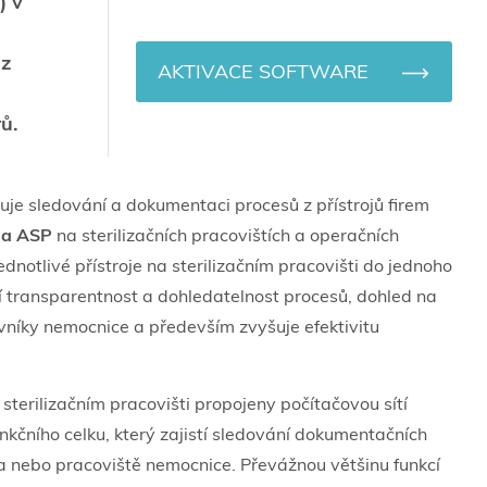
) v
 z
AKTIVACE SOFTWARE
h
ů.
je sledování a dokumentaci procesů z přístrojů firem
 a ASP
na sterilizačních pracovištích a operačních
dnotlivé přístroje na sterilizačním pracovišti do jednoho
í transparentnost a dohledatelnost procesů, dohled na
vníky nemocnice a především zvyšuje efektivitu
.
a sterilizačním pracovišti propojeny počítačovou sítí
kčního celku, který zajistí sledování dokumentačních
ta nebo pracoviště nemocnice. Převážnou většinu funkcí