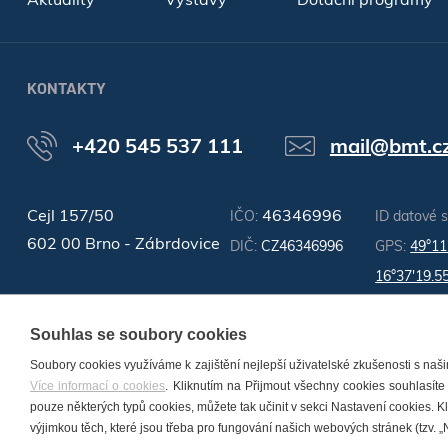
KONTAKTY
+420 545 537 111
mail@bmt.c
Cejl 157/50
46346996
IČO:
ID datové 
602 00 Brno - Zábrdovice
DIČ:
CZ46346996
GPS:
49°11
16°37'19.5
Souhlas se soubory cookies
Soubory cookies využíváme k zajištění nejlepší uživatelské zkušenosti s na
Více informací o cookies
. Kliknutím na Přijmout všechny cookies souhlasíte
pouze některých typů cookies, můžete tak učinit v sekci Nastavení cookies. 
© 2026 BMT Medical Technology s.r.o. Všechna práva vyhrazena. |
Nas
výjimkou těch, které jsou třeba pro fungování našich webových stránek (tzv. „