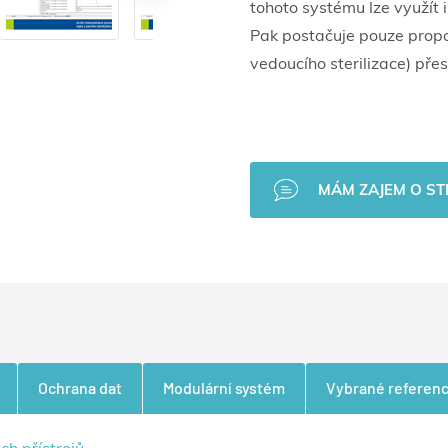
tohoto systému lze využít 
›
Pak postačuje pouze propoj
vedoucího sterilizace) pře
MÁM ZAJEM O S
Ochrana dat
Modulární systém
Vybrané referen