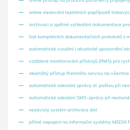
online přístup na procesní parametry připojený
online sledování teplotních popřípadě tlakovýc
archivaci a zpětné vyhledání dokumentace proc
tisk kompletních dokumentačních protokolů s m
automatické vizuální i akustické upozornění o
vzdálené monitorování přístrojů (RMS) pro rych
okamžitý přístup firemního servisu na všechna
automatické odeslání zprávy el. poštou při n
automatické odeslání SMS-zprávy při nestand
nezávislý systém archivace dat
přímé napojení na informační systémy MEDIX Fon