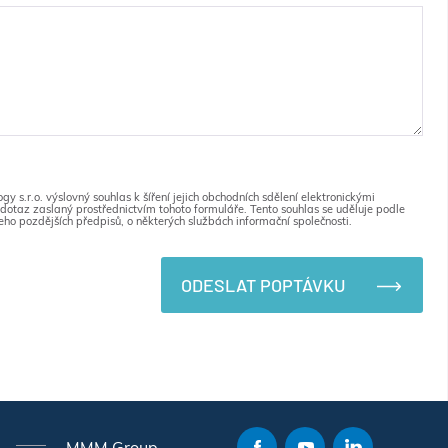
 s.r.o. výslovný souhlas k šíření jejich obchodních sdělení elektronickými
dotaz zaslaný prostřednictvím tohoto formuláře. Tento souhlas se uděluje podle
eho pozdějších předpisů, o některých službách informační společnosti.
ODESLAT POPTÁVKU
MMM Group