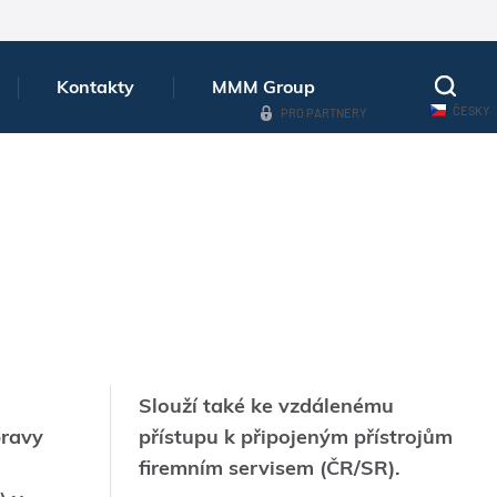
Kontakty
MMM Group
ČESKY
PRO PARTNERY
Slouží také ke vzdálenému
pravy
přístupu k připojeným přístrojům
firemním servisem (ČR/SR).