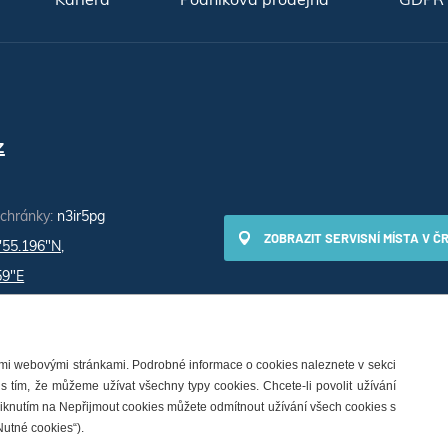
z
schránky:
n3ir5pg
ZOBRAZIT SERVISNÍ MÍSTA V Č
'55.196"N,
59"E
šimi webovými stránkami. Podrobné informace o cookies naleznete v sekci
 s tím, že můžeme užívat všechny typy cookies. Chcete-li povolit užívání
Kliknutím na Nepřijmout cookies můžete odmítnout užívání všech cookies s
tavení cookies
Nutné cookies“).