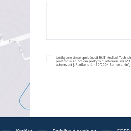
Udělujeme tímto společnosti BMT Medical Technology
prostředky za účelem poskytnutí informací na náš 
ustanovení § 7 zákona č. 480/2004 Sb., ve znění j
Kariéra
Podniková prodejna
GDPR