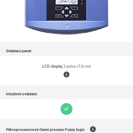
Ovládací panel
LCD displej
3 palce (7,6 cm)
•
Čitelnost
Intuitivní ovládání
displeje
je
zajištěna
aktivním
podsvitem
Mikroprocesorové řízení procesu Fuzzy logic