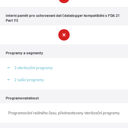
práci
s
přístrojem.
Interni pamět pro uchovavani dat (datalogger kompatibilni s FDA 21
Stejně
Part 11)
tak
Fuzzy
logic
zkracuje
časy
zotavení
po
Programy a segmenty
otevření
dveří
přístroje
3 sterilizační programy
v
průběhu
pracovního
2 sušící programy
cyklu.
Programovatelnost
Programování reálného času, přednastaveny sterilizační programy