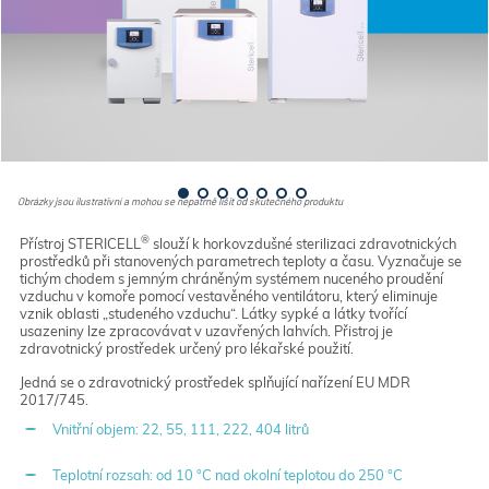
Obrázky jsou ilustrativní a mohou se nepatrně lišit od skutečného produktu
®
Přístroj STERICELL
slouží k horkovzdušné sterilizaci zdravotnických
prostředků při stanovených parametrech teploty a času. Vyznačuje se
tichým chodem s jemným chráněným systémem nuceného proudění
vzduchu v komoře pomocí vestavěného ventilátoru, který eliminuje
vznik oblasti „studeného vzduchu“. Látky sypké a látky tvořící
usazeniny lze zpracovávat v uzavřených lahvích. Přistroj je
zdravotnický prostředek určený pro lékařské použití.
Jedná se o zdravotnický prostředek splňující nařízení EU MDR
2017/745.
Vnitřní objem: 22, 55, 111, 222, 404 litrů
Teplotní rozsah: od 10 °C nad okolní teplotou do 250 °C