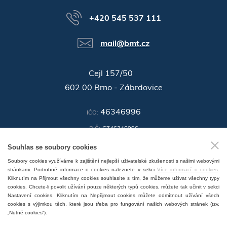
+420 545 537 111
mail@bmt.cz
Cejl 157/50
602 00 Brno - Zábrdovice
46346996
IČO:
DIČ:
CZ46346996
Souhlas se soubory cookies
ID datové schránky:
n3ir5pg
Soubory cookies využíváme k zajištění nejlepší uživatelské zkušenosti s našimi webovými
GPS:
49°11'55.196"N, 16°37'19.559"E
stránkami. Podrobné informace o cookies naleznete v sekci
Více informací o cookies
.
Kliknutím na Přijmout všechny cookies souhlasíte s tím, že můžeme užívat všechny typy
cookies. Chcete-li povolit užívání pouze některých typů cookies, můžete tak učinit v sekci
Nastavení cookies. Kliknutím na Nepřijmout cookies můžete odmítnout užívání všech
cookies s výjimkou těch, které jsou třeba pro fungování našich webových stránek (tzv.
„Nutné cookies“).
ZOBRAZIT SERVISNÍ MÍSTA V ČR