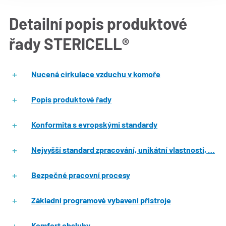
Detailní popis produktové
řady STERICELL®
Nucená cirkulace vzduchu v komoře
Popis produktové řady
Konformita s evropskými standardy
Nejvyšší standard zpracování, unikátní vlastnosti, …
Bezpečné pracovní procesy
Základní programové vybavení přístroje
Komfort obsluhy