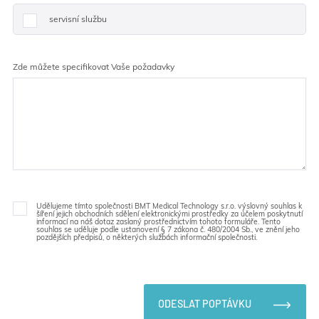
servisní službu
Zde můžete specifikovat Vaše požadavky
Udělujeme tímto společnosti BMT Medical Technology s.r.o. výslovný souhlas k
šíření jejich obchodních sdělení elektronickými prostředky za účelem poskytnutí
informací na náš dotaz zaslaný prostřednictvím tohoto formuláře. Tento
souhlas se uděluje podle ustanovení § 7 zákona č. 480/2004 Sb., ve znění jeho
pozdějších předpisů, o některých službách informační společnosti.
ODESLAT POPTÁVKU