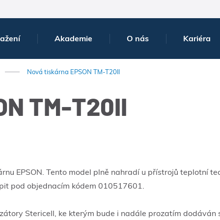
tažení
Akademie
O nás
Kariéra
Nová tiskárna EPSON TM-T20II
ON TM-T20II
u EPSON. Tento model plně nahradí u přístrojů teplotní tec
upit pod objednacím kódem 010517601.
átory Stericell, ke kterým bude i nadále prozatím dodáván sta