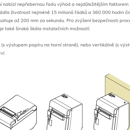
nabízí nepřebernou řadu výhod a nejdůležitějším faktorem pr
zvládla životnost nejméně 15 milionů řádků a 360 000 hodin 
osahuje až 200 mm za sekundu. Pro zvýšení bezpečnosti procesu
e také široká škála instalačních možností:
(s výstupem papíru na horní straně), nebo vertikálně (s výs
ví.