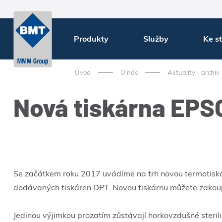
Produkty
Služby
Ke s
Úvod
O nás
Aktuality - archiv
Nová tiskárna EPS
Se začátkem roku 2017 uvádíme na trh novou termotiskárn
dodávaných tiskáren DPT. Novou tiskárnu můžete zako
Jedinou výjimkou prozatím zůstávají horkovzdušné steriliz