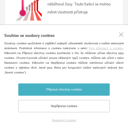
náběhové časy. Touto funkcí se mohou
měnit vlastnosti přístroje.
Souhlas se soubory cookies
Vnitřní zásuvka max. 100 °C (230 V, jištění 3 A,
Soubory cookies využíváme k zajištění nejlepší uživatelské zkušenosti s našimi webovými
IP67)
stránkami. Podrobné informace o cookies naleznete v sekci
Více informací o cookies
.
Kliknutím na Přijmout všechny cookies souhlasíte s tím, že můžeme užívat všechny typy
Programovatelná voděodolná zásuvka
cookies. Chcete-li povolit užívání pouze některých typů cookies, můžete tak učinit v sekci
Nastavení cookies. Kliknutím na Nepřijmout cookies můžete odmítnout užívání všech
uvnitř komory pro připojení spotřebičů.
cookies s výjimkou těch, které jsou třeba pro fungování našich webových stránek (tzv.
„Nutné cookies“).
Přijmout všechny cookies
Bezpotenciálový kontakt (BMS)-vzdálený alarm
Nepřijmout cookies
24V/1A
Bezpotenciálový kontakt je vyveden na
Nastavení cookies
konektor v zadní části přístroje, lze na