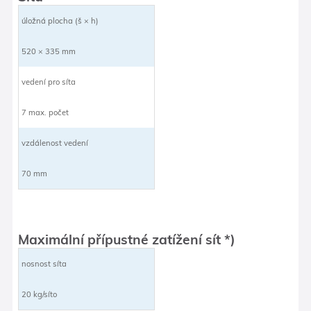
úložná plocha (š × h)
520 × 335 mm
vedení pro síta
7 max. počet
vzdálenost vedení
70 mm
Maximální přípustné zatížení sít *)
nosnost síta
20 kg/síto