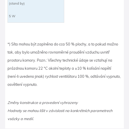
(stand by)
5 W
*) Síta mohou být zaplněna do cca 50 % plochy, a to pokud možno
tak, aby bylo umožněno rovnoměrné proudění vzduchu uvnitř
prostoru komory. Pozn.: Všechny technické údaje se vztahují na
prázdnou komoru 22 °C okolní teploty a ±10 % kolísání napětí
(není-li uvedeno jinak) rychlost ventilátoru 100 %, odtávání vypnuto,
osvětlení vypnuto.
Změny konstrukce a provedení vyhrazeny
Hodnoty se mohou lišit v závislosti na konkrétních parametrech
vsázky a medií.