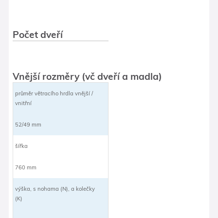
Počet dveří
Vnější rozměry (vč dveří a madla)
průměr větracího hrdla vnější /
vnitřní
52/49 mm
šířka
760 mm
výška, s nohama (N), a kolečky
(K)