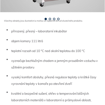
Všechny obrázky jsou ilustrativní a mohou se nepatrně lišit od skutečného produktu.
přirozený, přesný – laboratorní inkubátor
objem komory 111 litrů
teplotní rozsah od 10 °C nad okolní teplotou do 100 °C
vyznačuje bezhlučným chodem a jemným prouděním vzduchu v
užitném prostoru
vysoký komfort obsluhy, přesná regulace teploty a krátké časy
vyrovnání teploty v komoře po otevření dveří
kvalitní a bezpečné sušení, ohřev a temperování běžných
laboratorních materiálů v laboratorní a průmyslové oblasti,