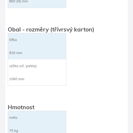
860 (N) mm
Obal - rozměry (třívrsvý karton)
šířka
830 mm
výška (vč. palety)
1060 mm
Hmotnost
netto
75 kg