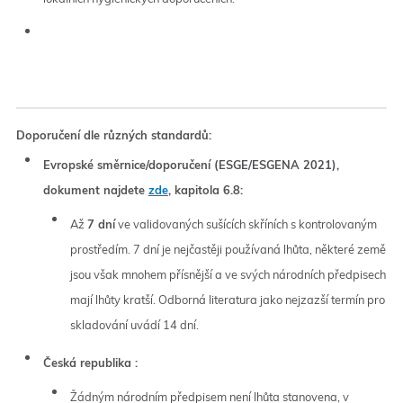
Doporučení dle různých standardů:
Evropské směrnice/doporučení (ESGE/ESGENA 2021),
dokument najdete
zde
, kapitola 6.8:
Až
7 dní
ve validovaných sušících skříních s kontrolovaným
prostředím. 7 dní je nejčastěji používaná lhůta, některé země
jsou však mnohem přísnější a ve svých národních předpisech
mají lhůty kratší. Odborná literatura jako nejzazší termín pro
skladování uvádí 14 dní.
Česká republika :
Žádným národním předpisem není lhůta stanovena, v