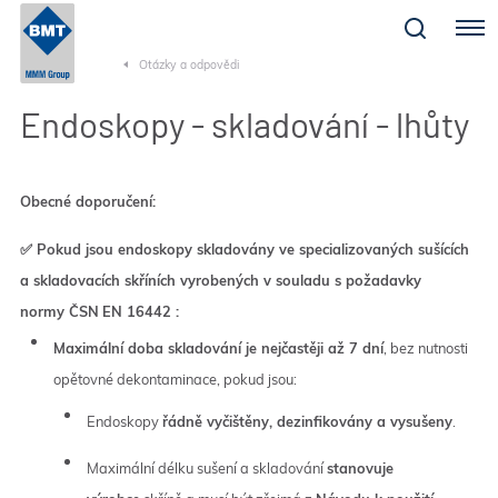
Menu
Otázky a odpovědi
Endoskopy - skladování - lhůty
Obecné doporučení:
✅ Pokud jsou endoskopy skladovány ve specializovaných sušících
a skladovacích skříních vyrobených v souladu s
požadavky
normy
ČSN
EN 16442
:
Maximální doba skladování je nejčastěji až 7 dní
, bez nutnosti
opětovné dekontaminace, pokud jsou:
Endoskopy
řádně vyčištěny, dezinfikovány a vysušeny
.
Maximální délku sušení a skladování
stanovuje