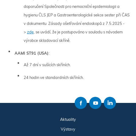
doporučení Společnosti pro nemocniční epidemiologii a
hygienu ČLS JEP a Gastroenterologické sekce sester při ČAS
v dokumentu Zásady ošetřování endoskopů z 7.5.2025 -
>
zde
, se uvádí, že je postupováno v souladu s návodem
výrobce skladovací skříně.
AAMI ST91 (USA)
:
Až 7 dní v sušících skříních.
24 hodin ve standardních skříních.
Aktuality
Výstavy