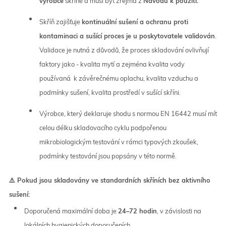
výrobce
skříně a musí být zřejmá z
Návodu k použití.
Skříň zajišťuje
kontinuální sušení a ochranu proti
kontaminaci a sušící proces je u poskytovatele validován
.
Validace je nutná z důvodů, že proces skladování ovlivňují
faktory jako - kvalita mytí a zejména kvalita vody
používaná k závěrečnému oplachu, kvalita vzduchu a
podmínky sušení, kvalita prostředí v sušící skříni.
Výrobce, který deklaruje shodu s normou EN 16442 musí mít
celou délku skladovacího cyklu podpořenou
mikrobiologickým testování v rámci typových zkoušek,
podmínky testování jsou popsány v této normě.
⚠️ Pokud jsou skladovány ve standardních skříních bez aktivního
sušení:
Doporučená maximální doba je
24–72 hodin
, v závislosti na
lokálních hygienických doporučeních.