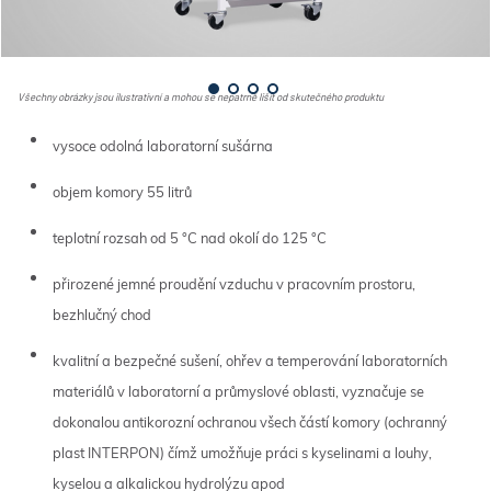
Všechny obrázky jsou ilustrativní a mohou se nepatrně lišit od skutečného produktu
vysoce odolná laboratorní sušárna
objem komory 55 litrů
teplotní rozsah od 5 °C nad okolí do 125 °C
přirozené jemné proudění vzduchu v pracovním prostoru,
bezhlučný chod
kvalitní a bezpečné sušení, ohřev a temperování laboratorních
materiálů v laboratorní a průmyslové oblasti, vyznačuje se
dokonalou antikorozní ochranou všech částí komory (ochranný
plast INTERPON) čímž umožňuje práci s kyselinami a louhy,
kyselou a alkalickou hydrolýzu apod