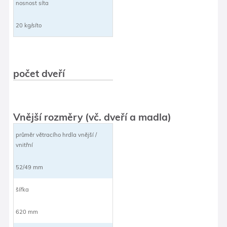
nosnost síta
20 kg/síto
počet dveří
Vnější rozměry (vč. dveří a madla)
průměr větracího hrdla vnější /
vnitřní
52/49 mm
šířka
620 mm