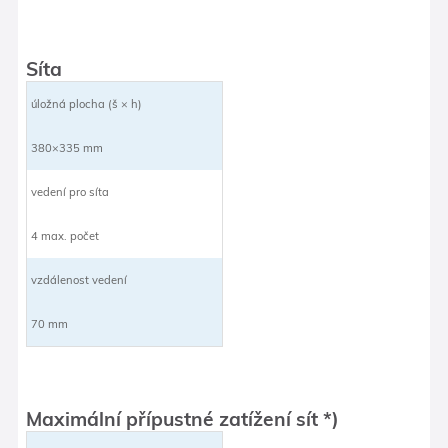
Síta
úložná plocha (š × h)
380×335 mm
vedení pro síta
4 max. počet
vzdálenost vedení
70 mm
Maximální přípustné zatížení sít *)