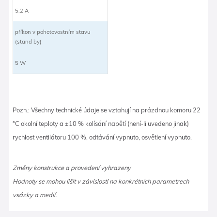
5,2 A
příkon v pohotovostním stavu
(stand by)
5 W
Pozn.: Všechny technické údaje se vztahují na prázdnou komoru 22
°C okolní teploty a ±10 % kolísání napětí (není-li uvedeno jinak)
rychlost ventilátoru 100 %, odtávání vypnuto, osvětlení vypnuto.
Změny konstrukce a provedení vyhrazeny
Hodnoty se mohou lišit v závislosti na konkrétních parametrech
vsázky a medií.