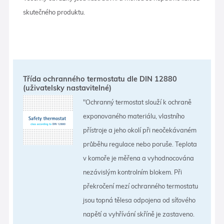
skutečného produktu.
Třída ochranného termostatu dle DIN 12880
(uživatelsky nastavitelné)
"Ochranný termostat slouží k ochraně
exponovaného materiálu, vlastního
přístroje a jeho okolí při neočekávaném
průběhu regulace nebo poruše. Teplota
v komoře je měřena a vyhodnocována
nezávislým kontrolním blokem. Při
překročení mezí ochranného termostatu
jsou topná tělesa odpojena od síťového
napětí a vyhřívání skříně je zastaveno.