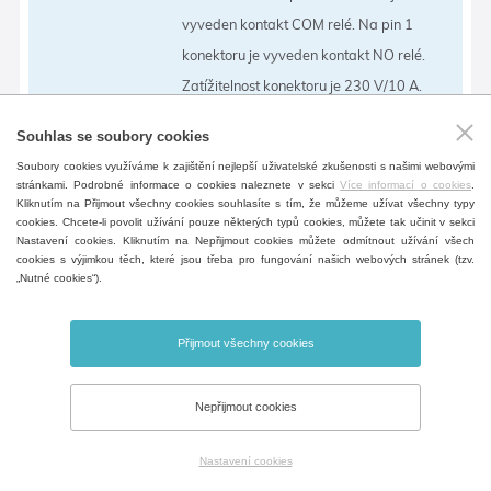
vyveden kontakt COM relé. Na pin 1
konektoru je vyveden kontakt NO relé.
Zatížitelnost konektoru je 230 V/10 A.
Souhlas se soubory cookies
Soubory cookies využíváme k zajištění nejlepší uživatelské zkušenosti s našimi webovými
Emergency stop
stránkami. Podrobné informace o cookies naleznete v sekci
Více informací o cookies
.
Kliknutím na Přijmout všechny cookies souhlasíte s tím, že můžeme užívat všechny typy
Hardwarový hlavní vypínač s
cookies. Chcete-li povolit užívání pouze některých typů cookies, můžete tak učinit v sekci
uzamykatelným systémem, který v
Nastavení cookies. Kliknutím na Nepřijmout cookies můžete odmítnout užívání všech
cookies s výjimkou těch, které jsou třeba pro fungování našich webových stránek (tzv.
případě nutnosti přeruší připojení el.
„Nutné cookies“).
energie.
(Je potřeba konzultace)
Přijmout všechny cookies
(Mimo velikost 22)
Nepřijmout cookies
Národní provedení zástrčky
Nastavení cookies
Zakončení přívodu el. přívodu dle