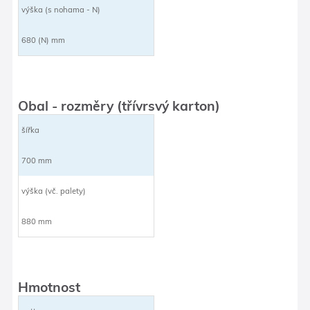
výška (s nohama - N)
680 (N) mm
Obal - rozměry (třívrsvý karton)
šířka
700 mm
výška (vč. palety)
880 mm
Hmotnost