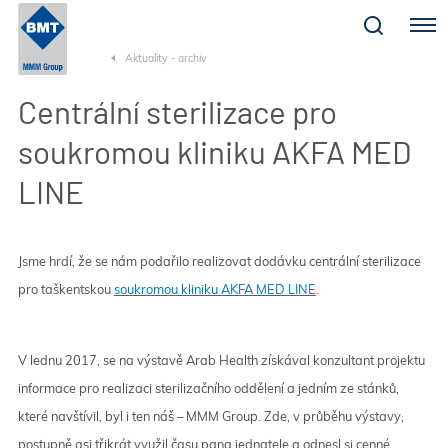
Menu
Aktuality - archiv
Centrální sterilizace pro
soukromou kliniku AKFA MED
LINE
Jsme hrdí, že se nám podařilo realizovat dodávku centrální sterilizace
pro taškentskou
soukromou kliniku AKFA MED LINE
.
V lednu 2017, se na výstavě Arab Health získával konzultant projektu
informace pro realizaci sterilizačního oddělení a jedním ze stánků,
které navštívil, byl i ten náš – MMM Group. Zde, v průběhu výstavy,
postupně asi třikrát využil času pana jednatele a odnesl si cenné