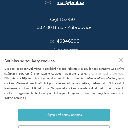
mail@bmt.cz
Cejl 157/50
602 00 Brno - Zábrdovice
46346996
IČO:
DIČ:
CZ46346996
Souhlas se soubory cookies
ID datové schránky:
n3ir5pg
Soubory cookies využíváme k zajištění nejlepší uživatelské zkušenosti s našimi webovými
GPS:
49°11'55.196"N, 16°37'19.559"E
stránkami. Podrobné informace o cookies naleznete v sekci
Více informací o cookies
.
Kliknutím na Přijmout všechny cookies souhlasíte s tím, že můžeme užívat všechny typy
cookies. Chcete-li povolit užívání pouze některých typů cookies, můžete tak učinit v sekci
Nastavení cookies. Kliknutím na Nepřijmout cookies můžete odmítnout užívání všech
cookies s výjimkou těch, které jsou třeba pro fungování našich webových stránek (tzv.
„Nutné cookies“).
ZOBRAZIT SERVISNÍ MÍSTA V ČR
Přijmout všechny cookies