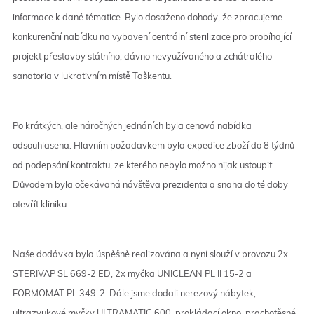
informace k dané tématice. Bylo dosaženo dohody, že zpracujeme
konkurenční nabídku na vybavení centrální sterilizace pro probíhající
projekt přestavby státního, dávno nevyužívaného a zchátralého
sanatoria v lukrativním místě Taškentu.
Po krátkých, ale náročných jednáních byla cenová nabídka
odsouhlasena. Hlavním požadavkem byla expedice zboží do 8 týdnů
od podepsání kontraktu, ze kterého nebylo možno nijak ustoupit.
Důvodem byla očekávaná návštěva prezidenta a snaha do té doby
otevřít kliniku.
Naše dodávka byla úspěšně realizována a nyní slouží v provozu 2x
STERIVAP SL 669-2 ED, 2x myčka UNICLEAN PL II 15-2 a
FORMOMAT PL 349-2. Dále jsme dodali nerezový nábytek,
ultrazvukové myčky ULTRAMATIC 600, prokládací okno, prachotěsné