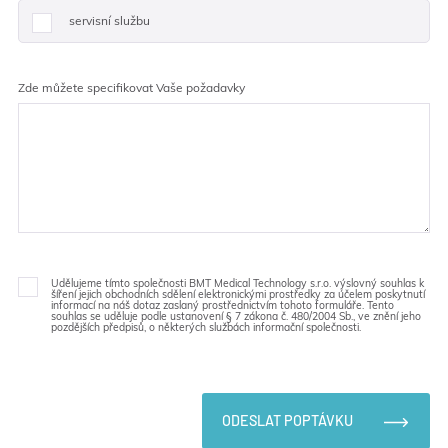
servisní službu
Zde můžete specifikovat Vaše požadavky
Udělujeme tímto společnosti BMT Medical Technology s.r.o. výslovný souhlas k
šíření jejich obchodních sdělení elektronickými prostředky za účelem poskytnutí
informací na náš dotaz zaslaný prostřednictvím tohoto formuláře. Tento
souhlas se uděluje podle ustanovení § 7 zákona č. 480/2004 Sb., ve znění jeho
pozdějších předpisů, o některých službách informační společnosti.
ODESLAT POPTÁVKU