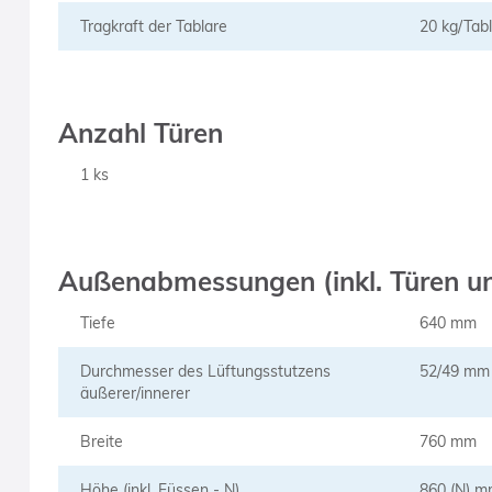
Tragkraft der Tablare
20 kg/Tab
Anzahl Türen
1 ks
Außenabmessungen (inkl. Türen un
Tiefe
640 mm
Durchmesser des Lüftungsstutzens
52/49 mm
äußerer/innerer
Breite
760 mm
Höhe (inkl. Füssen - N)
860 (N) 