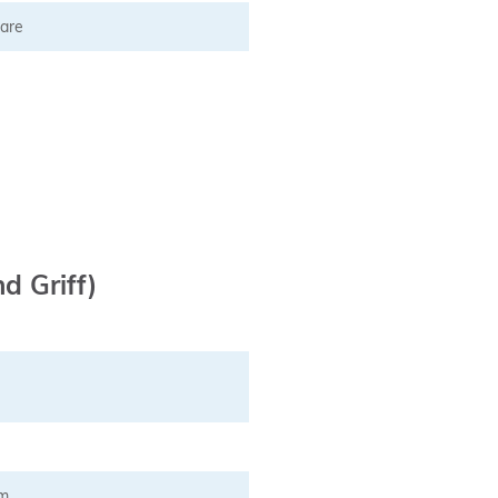
lare
d Griff)
mm