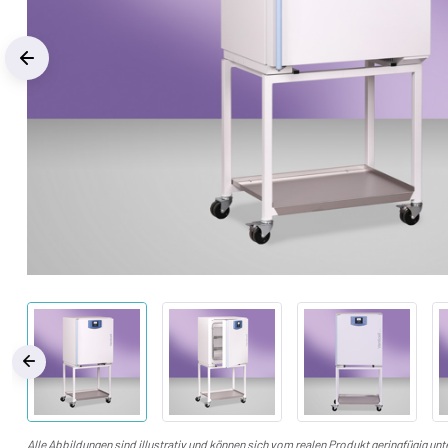
Previous
‹
Alle Abbildungen sind illustrativ und können sich vom realen Produkt geringfügig un