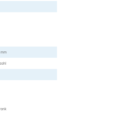
5 mm
zahl
rank