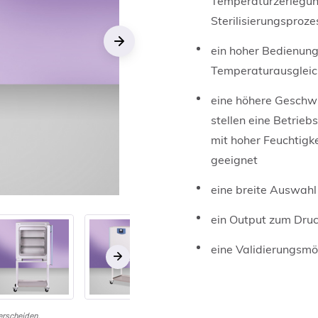
Temperaturzerlegun
Sterilisierungsproze
ein hoher Bedienun
Next
Temperaturausgleic
eine höhere Geschwi
stellen eine Betrieb
mit hoher Feuchtigke
geeignet
eine breite Auswahl
ein Output zum Dru
eine Validierungsmög
›
terscheiden.