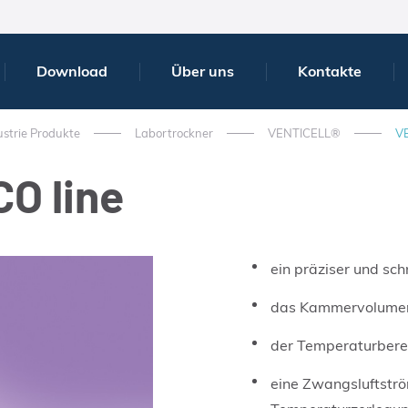
Download
Über uns
Kontakte
strie Produkte
Labortrockner
VENTICELL®
VE
CO line
ein präziser und sc
das Kammervolumen
der Temperaturbere
eine Zwangsluftstr