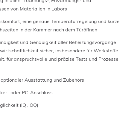
g in allen Trocknungs-, Erwärmungs- und
ssen von Materialien in Labors
gskomfort, eine genaue Temperaturregelung und kurze
hszeiten in der Kammer nach dem Türöffnen
ndigkeit und Genauigkeit aller Beheizungsvorgänge
swirtschaftlichkeit sicher, insbesondere für Werkstoffe
it, für anspruchsvolle und präzise Tests und Prozesse
 optionaler Ausstattung und Zubehörs
cker- oder PC-Anschluss
lichkeit (IQ , OQ)