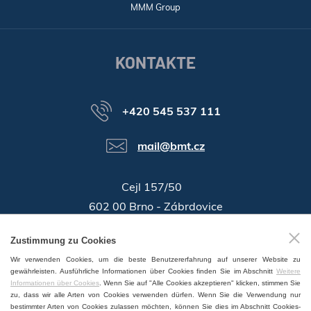
MMM Group
KONTAKTE
+420 545 537 111
mail@bmt.cz
Cejl 157/50
602 00 Brno - Zábrdovice
46346996
Zustimmung zu Cookies
Identifikationsnummer:
Wir verwenden Cookies, um die beste Benutzererfahrung auf unserer Website zu
GPS:
49°11'55.196"N, 16°37'19.559"E
gewährleisten. Ausführliche Informationen über Cookies finden Sie im Abschnitt
Weitere
Informationen über Cookies
. Wenn Sie auf "Alle Cookies akzeptieren" klicken, stimmen Sie
zu, dass wir alle Arten von Cookies verwenden dürfen. Wenn Sie die Verwendung nur
bestimmter Arten von Cookies zulassen möchten, können Sie dies im Abschnitt Cookies-