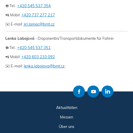
☎️ Tel.:
+420 545 537 354
📲 Mobil:
+420 737 277 217
✉️ E-mail:
jiri.lamac@bmt.cz
Lenka Labajová
- Disponentin/Transportdokumente für Fahrer
☎️ Tel.:
+420 545 537 351
📲 Mobil:
+420 603 210 092
✉️ E-mail:
lenka.labajova@bmt.cz
Aktualitäten
Messen
Über uns