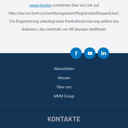
neuen Kontos
vornehmen (hier ein Link auf
https://service.bmt.cz/UserManagement/RegistrationRequestUser).
Die Registrierung unterliegt einer Kontrollautorisierung seitens des
Anbieters, die innerhalb von 48 Stunden stattfindet.
Aktualitäten
Messen
Über uns
MMM Group
KONTAKTE