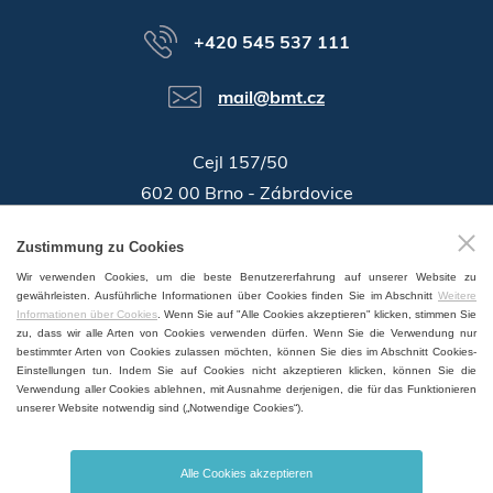
+420 545 537 111
mail@bmt.cz
Cejl 157/50
602 00 Brno - Zábrdovice
46346996
Zustimmung zu Cookies
Identifikationsnummer:
Wir verwenden Cookies, um die beste Benutzererfahrung auf unserer Website zu
GPS:
49°11'55.196"N, 16°37'19.559"E
gewährleisten. Ausführliche Informationen über Cookies finden Sie im Abschnitt
Weitere
Informationen über Cookies
. Wenn Sie auf "Alle Cookies akzeptieren" klicken, stimmen Sie
zu, dass wir alle Arten von Cookies verwenden dürfen. Wenn Sie die Verwendung nur
bestimmter Arten von Cookies zulassen möchten, können Sie dies im Abschnitt Cookies-
Einstellungen tun. Indem Sie auf Cookies nicht akzeptieren klicken, können Sie die
Verwendung aller Cookies ablehnen, mit Ausnahme derjenigen, die für das Funktionieren
VERTRIEB UND SERVICE WELTWEIT
unserer Website notwendig sind („Notwendige Cookies“).
Alle Cookies akzeptieren