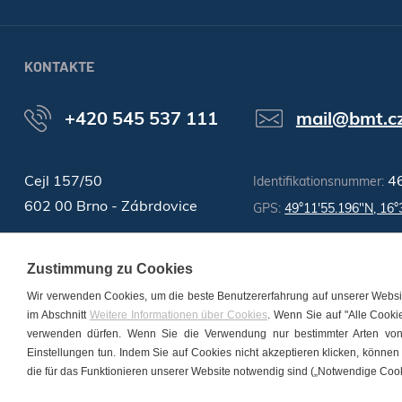
KONTAKTE
+420 545 537 111
mail@bmt.c
Cejl 157/50
4
Identifikationsnummer:
602 00 Brno - Zábrdovice
GPS:
49°11'55.196"N, 16°
Zustimmung zu Cookies
Wir verwenden Cookies, um die beste Benutzererfahrung auf unserer Websit
im Abschnitt
Weitere Informationen über Cookies
. Wenn Sie auf "Alle Cooki
verwenden dürfen. Wenn Sie die Verwendung nur bestimmter Arten von
Einstellungen tun. Indem Sie auf Cookies nicht akzeptieren klicken, könn
© 2026 BMT Medical Technology s.r.o. Alle Rechte vorbehalten. |
Cook
die für das Funktionieren unserer Website notwendig sind („Notwendige Cook