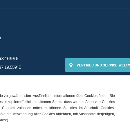
z
6346996
VERTRIEB UND SERVICE WELT
37'19.559"E
e zu gewährleisten. Ausführliche Informationen über Cookies finden Sie
es akzeptieren" klicken, stimmen Sie zu, dass wir alle Arten von Cookies
 Cookies zulassen möchten, können Sie dies im Abschnitt Cookies-
en Sie die Verwendung aller Cookies ablehnen, mit Ausnahme derjenigen,
ies-Einstellungen
ies“).