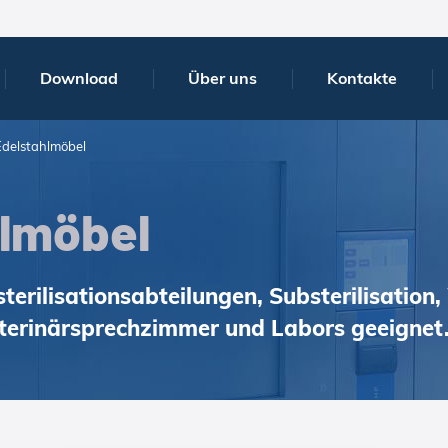
Download
Über uns
Kontakte
Edelstahlmöbel
hlmöbel
lsterilisationsabteilungen, Substerilisati
Veterinärsprechzimmer und Labors geeignet.