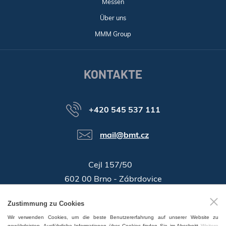
Messen
Über uns
MMM Group
KONTAKTE
+420 545 537 111
mail@bmt.cz
Cejl 157/50
602 00 Brno - Zábrdovice
46346996
Zustimmung zu Cookies
Identifikationsnummer:
Wir verwenden Cookies, um die beste Benutzererfahrung auf unserer Website zu
GPS:
49°11'55.196"N, 16°37'19.559"E
gewährleisten. Ausführliche Informationen über Cookies finden Sie im Abschnitt
Weitere