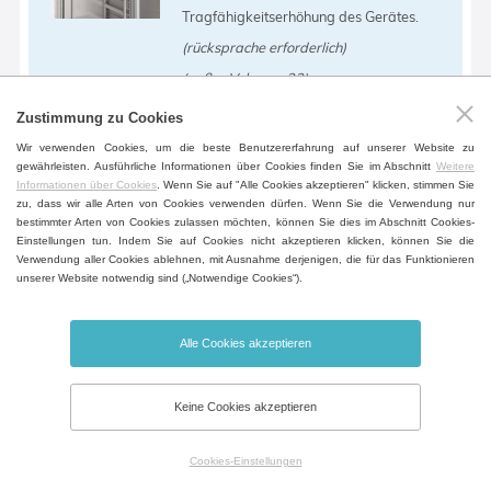
Tragfähigkeitserhöhung des Gerätes.
(rücksprache erforderlich)
(außer Volumen 22)
Zustimmung zu Cookies
Wir verwenden Cookies, um die beste Benutzererfahrung auf unserer Website zu
Erhöhte Rehaltragfähigkeit
gewährleisten. Ausführliche Informationen über Cookies finden Sie im Abschnitt
Weitere
Informationen über Cookies
. Wenn Sie auf "Alle Cookies akzeptieren" klicken, stimmen Sie
Spezielle ausgesteifte Blechfächer.
zu, dass wir alle Arten von Cookies verwenden dürfen. Wenn Sie die Verwendung nur
bestimmter Arten von Cookies zulassen möchten, können Sie dies im Abschnitt Cookies-
(außer Volumen 22)
Einstellungen tun. Indem Sie auf Cookies nicht akzeptieren klicken, können Sie die
Verwendung aller Cookies ablehnen, mit Ausnahme derjenigen, die für das Funktionieren
unserer Website notwendig sind („Notwendige Cookies“).
Alle Cookies akzeptieren
Erhöhte Kammerboden-Tragfähigkeit
Keine Cookies akzeptieren
Aussteifung des Kammerbodens zur
Tragfähigkeitserhöhung der
Cookies-Einstellungen
Kammerseitenwände.