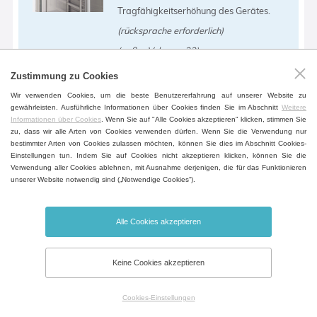
Tragfähigkeitserhöhung des Gerätes.
(rücksprache erforderlich)
(außer Volumen 22)
Zustimmung zu Cookies
Wir verwenden Cookies, um die beste Benutzererfahrung auf unserer Website zu
Erhöhte Rehaltragfähigkeit
gewährleisten. Ausführliche Informationen über Cookies finden Sie im Abschnitt
Weitere
Informationen über Cookies
. Wenn Sie auf "Alle Cookies akzeptieren" klicken, stimmen Sie
Spezielle ausgesteifte Blechfächer.
zu, dass wir alle Arten von Cookies verwenden dürfen. Wenn Sie die Verwendung nur
bestimmter Arten von Cookies zulassen möchten, können Sie dies im Abschnitt Cookies-
(außer Volumen 22)
Einstellungen tun. Indem Sie auf Cookies nicht akzeptieren klicken, können Sie die
Verwendung aller Cookies ablehnen, mit Ausnahme derjenigen, die für das Funktionieren
unserer Website notwendig sind („Notwendige Cookies“).
Alle Cookies akzeptieren
Erhöhte Kammerboden-Tragfähigkeit
Keine Cookies akzeptieren
Aussteifung des Kammerbodens zur
Tragfähigkeitserhöhung der
Cookies-Einstellungen
Kammerseitenwände.