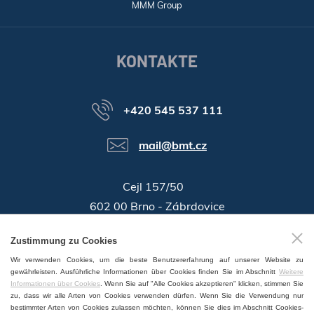
MMM Group
KONTAKTE
+420 545 537 111
mail@bmt.cz
Cejl 157/50
602 00 Brno - Zábrdovice
46346996
Zustimmung zu Cookies
Identifikationsnummer:
Wir verwenden Cookies, um die beste Benutzererfahrung auf unserer Website zu
GPS:
49°11'55.196"N, 16°37'19.559"E
gewährleisten. Ausführliche Informationen über Cookies finden Sie im Abschnitt
Weitere
Informationen über Cookies
. Wenn Sie auf "Alle Cookies akzeptieren" klicken, stimmen Sie
zu, dass wir alle Arten von Cookies verwenden dürfen. Wenn Sie die Verwendung nur
bestimmter Arten von Cookies zulassen möchten, können Sie dies im Abschnitt Cookies-