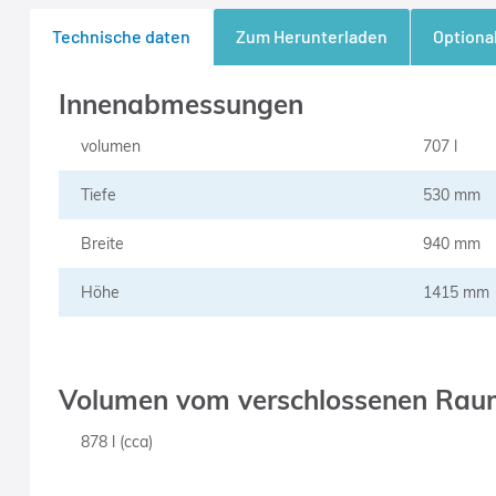
Technische daten
Zum Herunterladen
Optiona
Innenabmessungen
volumen
707 l
Tiefe
530 mm
Breite
940 mm
Höhe
1415 mm
Volumen vom verschlossenen Rau
878 l (cca)