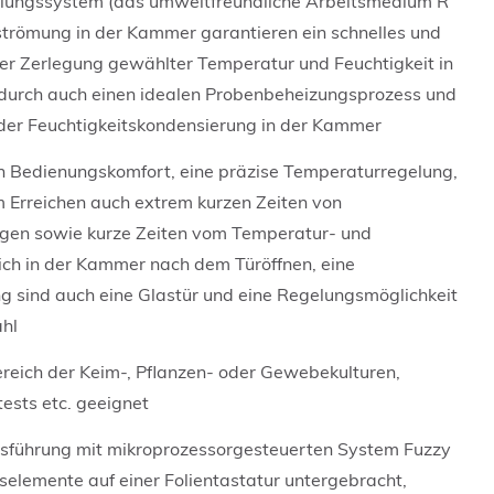
ühlungssystem (das umweltfreundliche Arbeitsmedium R
strömung in der Kammer garantieren ein schnelles und
der Zerlegung gewählter Temperatur und Feuchtigkeit in
urch auch einen idealen Probenbeheizungsprozess und
der Feuchtigkeitskondensierung in der Kammer
en Bedienungskomfort, eine präzise Temperaturregelung,
m Erreichen auch extrem kurzen Zeiten von
en sowie kurze Zeiten vom Temperatur- und
ich in der Kammer nach dem Türöffnen, eine
 sind auch eine Glastür und eine Regelungsmöglichkeit
ahl
eich der Keim-, Pflanzen- oder Gewebekulturen,
tests etc. geeignet
usführung mit mikroprozessorgesteuerten System Fuzzy
selemente auf einer Folientastatur untergebracht,