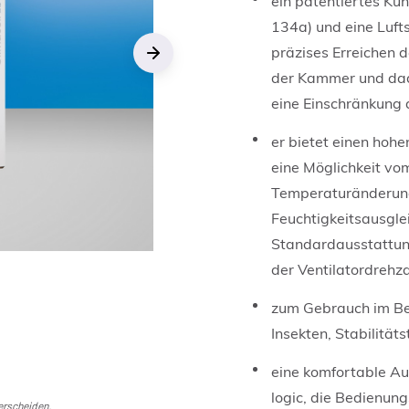
ein patentiertes K
134a) und eine Luft
präzises Erreichen 
der Kammer und dad
Next
eine Einschränkung 
er bietet einen hoh
eine Möglichkeit vo
Temperaturänderung
Feuchtigkeitsausgle
Standardausstattung
der Ventilatordrehz
zum Gebrauch im Ber
Insekten, Stabilitäts
eine komfortable A
logic, die Bedienung
terscheiden.