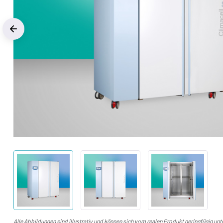
Previous
Alle Abbildungen sind illustrativ und können sich vom realen Produkt geringfügig un