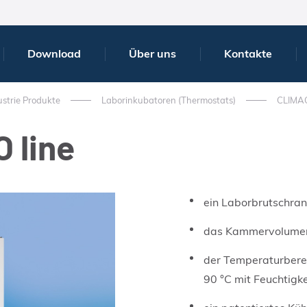
Download
Über uns
Kontakte
strie Produkte
Laborinkubatoren (Thermostats)
CLIMA
O line
ein Laborbrutschrank
das Kammervolumen
der Temperaturbereic
90 °C mit Feuchtigke