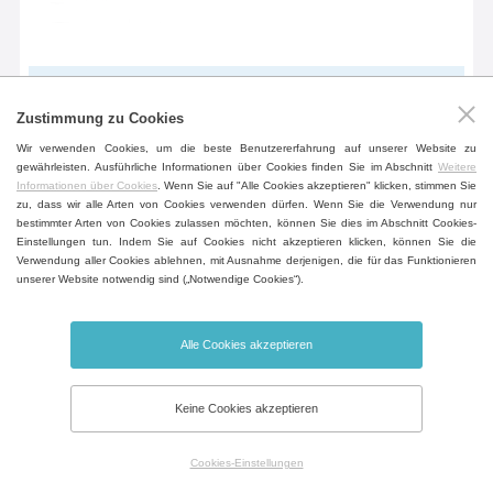
Schornsteinverlängerung 90°
Zustimmung zu Cookies
Mundstück für Luftoutput aus der
Wir verwenden Cookies, um die beste Benutzererfahrung auf unserer Website zu
gewährleisten. Ausführliche Informationen über Cookies finden Sie im Abschnitt
Weitere
Kammer zum Anschluss an externe
Informationen über Cookies
. Wenn Sie auf "Alle Cookies akzeptieren" klicken, stimmen Sie
Lüftungstechnik (gebogen - 90°).
zu, dass wir alle Arten von Cookies verwenden dürfen. Wenn Sie die Verwendung nur
bestimmter Arten von Cookies zulassen möchten, können Sie dies im Abschnitt Cookies-
Einstellungen tun. Indem Sie auf Cookies nicht akzeptieren klicken, können Sie die
Verwendung aller Cookies ablehnen, mit Ausnahme derjenigen, die für das Funktionieren
unserer Website notwendig sind („Notwendige Cookies“).
Schornsteinverlängerung direkt (mit
Kondensatabzug)
Alle Cookies akzeptieren
Mundstück für Luftoutput aus der
Kammer zum Anschluss an externe
Keine Cookies akzeptieren
Lüftungstechnik (direkt mit Kondensat-
Ableitung).
Cookies-Einstellungen