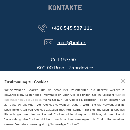
KONTAKTE
+420 545 537 111
mail@bmt.cz
Cejl 157/50
602 00 Brno - Zábrdovice
46346996
Zustimmung zu Cookies
Identifikationsnummer:
Wir verwenden Cookies, um die beste Benutzererfahrung auf unserer Website zu
GPS:
49°11'55.196"N, 16°37'19.559"E
gewährleisten. Ausführliche Informationen über Cookies finden Sie im Abschnitt
Weitere
Informationen über Cookies
. Wenn Sie auf "Alle Cookies akzeptieren" klicken, stimmen Sie
zu, dass wir alle Arten von Cookies verwenden dürfen. Wenn Sie die Verwendung nur
bestimmter Arten von Cookies zulassen möchten, können Sie dies im Abschnitt Cookies-
Einstellungen tun. Indem Sie auf Cookies nicht akzeptieren klicken, können Sie die
Verwendung aller Cookies ablehnen, mit Ausnahme derjenigen, die für das Funktionieren
VERTRIEB UND SERVICE WELTWEIT
unserer Website notwendig sind („Notwendige Cookies“).