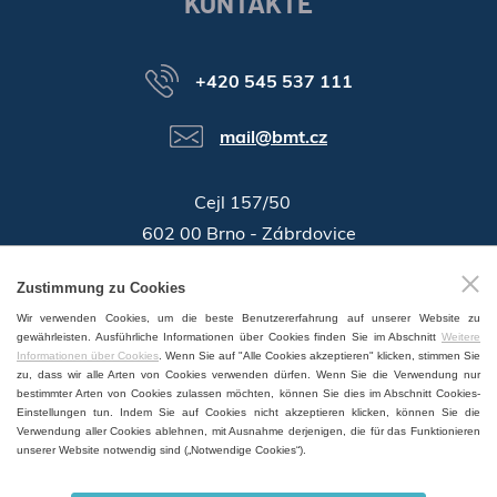
KONTAKTE
+420 545 537 111
mail@bmt.cz
Cejl 157/50
602 00 Brno - Zábrdovice
46346996
Zustimmung zu Cookies
Identifikationsnummer:
Wir verwenden Cookies, um die beste Benutzererfahrung auf unserer Website zu
GPS:
49°11'55.196"N, 16°37'19.559"E
gewährleisten. Ausführliche Informationen über Cookies finden Sie im Abschnitt
Weitere
Informationen über Cookies
. Wenn Sie auf "Alle Cookies akzeptieren" klicken, stimmen Sie
zu, dass wir alle Arten von Cookies verwenden dürfen. Wenn Sie die Verwendung nur
bestimmter Arten von Cookies zulassen möchten, können Sie dies im Abschnitt Cookies-
Einstellungen tun. Indem Sie auf Cookies nicht akzeptieren klicken, können Sie die
Verwendung aller Cookies ablehnen, mit Ausnahme derjenigen, die für das Funktionieren
VERTRIEB UND SERVICE WELTWEIT
unserer Website notwendig sind („Notwendige Cookies“).