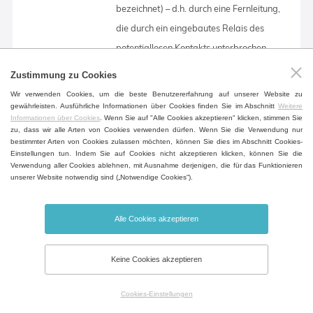
bezeichnet) – d.h. durch eine Fernleitung,
die durch ein eingebautes Relais des
potentiallosen Kontakts unterbrochen
wird, es wird die Information über eine
Zustimmung zu Cookies
Störung in andere Räumlichkeiten
Wir verwenden Cookies, um die beste Benutzererfahrung auf unserer Website zu
übertragen, als wo der Wärmeschrank
gewährleisten. Ausführliche Informationen über Cookies finden Sie im Abschnitt
Weitere
Informationen über Cookies
. Wenn Sie auf "Alle Cookies akzeptieren" klicken, stimmen Sie
aufgestellt ist. Das Relais wird in allen
zu, dass wir alle Arten von Cookies verwenden dürfen. Wenn Sie die Verwendung nur
bestimmter Arten von Cookies zulassen möchten, können Sie dies im Abschnitt Cookies-
auf dem Display angezeigten
Einstellungen tun. Indem Sie auf Cookies nicht akzeptieren klicken, können Sie die
Fehlerzuständen entkoppelt.
Verwendung aller Cookies ablehnen, mit Ausnahme derjenigen, die für das Funktionieren
unserer Website notwendig sind („Notwendige Cookies“).
Alle Cookies akzeptieren
Nationale Stromsteckdosenausführung
Die Endung der Stromzuleitung gemäß
Keine Cookies akzeptieren
der einschlägigen nationalen Norm
(rücksprache erforderlich)
Cookies-Einstellungen