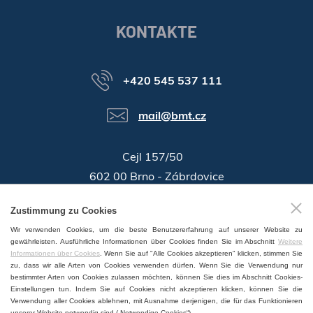
KONTAKTE
+420 545 537 111
mail@bmt.cz
Cejl 157/50
602 00 Brno - Zábrdovice
46346996
Zustimmung zu Cookies
Identifikationsnummer:
Wir verwenden Cookies, um die beste Benutzererfahrung auf unserer Website zu
GPS:
49°11'55.196"N, 16°37'19.559"E
gewährleisten. Ausführliche Informationen über Cookies finden Sie im Abschnitt
Weitere
Informationen über Cookies
. Wenn Sie auf "Alle Cookies akzeptieren" klicken, stimmen Sie
zu, dass wir alle Arten von Cookies verwenden dürfen. Wenn Sie die Verwendung nur
bestimmter Arten von Cookies zulassen möchten, können Sie dies im Abschnitt Cookies-
Einstellungen tun. Indem Sie auf Cookies nicht akzeptieren klicken, können Sie die
Verwendung aller Cookies ablehnen, mit Ausnahme derjenigen, die für das Funktionieren
VERTRIEB UND SERVICE WELTWEIT
unserer Website notwendig sind („Notwendige Cookies“).