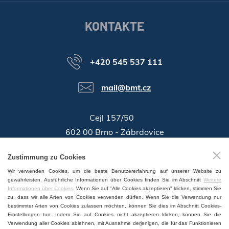
KONTAKTE
+420 545 537 111
mail@bmt.cz
Cejl 157/50
602 00 Brno - Zábrdovice
46346996
Zustimmung zu Cookies
Identifikationsnummer:
Wir verwenden Cookies, um die beste Benutzererfahrung auf unserer Website zu
GPS:
49°11'55.196"N, 16°37'19.559"E
gewährleisten. Ausführliche Informationen über Cookies finden Sie im Abschnitt
Weitere
Informationen über Cookies
. Wenn Sie auf "Alle Cookies akzeptieren" klicken, stimmen Sie
zu, dass wir alle Arten von Cookies verwenden dürfen. Wenn Sie die Verwendung nur
bestimmter Arten von Cookies zulassen möchten, können Sie dies im Abschnitt Cookies-
Einstellungen tun. Indem Sie auf Cookies nicht akzeptieren klicken, können Sie die
Verwendung aller Cookies ablehnen, mit Ausnahme derjenigen, die für das Funktionieren
VERTRIEB UND SERVICE WELTWEIT