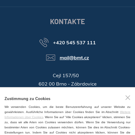
KONTAKTE
+420 545 537 111
mail@bmt.cz
Cejl 157/50
602 00 Brno - Zábrdovice
46346996
Zustimmung zu Cookies
Identifikationsnummer:
Wir verwenden Cookies, um die beste Benutzererfahrung auf unserer Website zu
GPS:
49°11'55.196"N, 16°37'19.559"E
gewährleisten. Ausführliche Informationen über Cookies finden Sie im Abschnitt
Weitere
Informationen über Cookies
. Wenn Sie auf "Alle Cookies akzeptieren" klicken, stimmen Sie
zu, dass wir alle Arten von Cookies verwenden dürfen. Wenn Sie die Verwendung nur
bestimmter Arten von Cookies zulassen möchten, können Sie dies im Abschnitt Cookies-
Einstellungen tun. Indem Sie auf Cookies nicht akzeptieren klicken, können Sie die