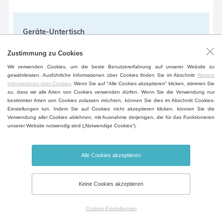
Geräte-Untertisch
Ein befahrbarer Tisch im Gerätedesign
Zustimmung zu Cookies
zur höheren Flexibilität inklusive der
Wir verwenden Cookies, um die beste Benutzererfahrung auf unserer Website zu
Fächer fürs Dokumentablegen.
gewährleisten. Ausführliche Informationen über Cookies finden Sie im Abschnitt
Weitere
Informationen über Cookies
. Wenn Sie auf "Alle Cookies akzeptieren" klicken, stimmen Sie
(außer Volumen 404, 707, 1212)
zu, dass wir alle Arten von Cookies verwenden dürfen. Wenn Sie die Verwendung nur
bestimmter Arten von Cookies zulassen möchten, können Sie dies im Abschnitt Cookies-
Einstellungen tun. Indem Sie auf Cookies nicht akzeptieren klicken, können Sie die
Verwendung aller Cookies ablehnen, mit Ausnahme derjenigen, die für das Funktionieren
unserer Website notwendig sind („Notwendige Cookies“).
Alarm geöffneter Tür
Hinweis auf eine offene Tür, die
Öffnungszeit kann man einstellen.
Alle Cookies akzeptieren
Keine Cookies akzeptieren
Cookies-Einstellungen