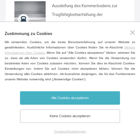
Aussteifung des Kammerbodens zur
Tragfähigkeitserhöhung der
Kammerseitenwände.
(rücksprache erforderlich)
Zustimmung zu Cookies
(außer Volumen 22)
Wir verwenden Cookies, um die beste Benutzererfahrung auf unserer Website zu
gewährleisten. Ausführliche Informationen über Cookies finden Sie im Abschnitt
Weitere
Informationen über Cookies
. Wenn Sie auf "Alle Cookies akzeptieren" klicken, stimmen Sie
zu, dass wir alle Arten von Cookies verwenden dürfen. Wenn Sie die Verwendung nur
bestimmter Arten von Cookies zulassen möchten, können Sie dies im Abschnitt Cookies-
Geräte-Untertisch
Einstellungen tun. Indem Sie auf Cookies nicht akzeptieren klicken, können Sie die
Verwendung aller Cookies ablehnen, mit Ausnahme derjenigen, die für das Funktionieren
Ein befahrbarer Tisch im Gerätedesign
unserer Website notwendig sind („Notwendige Cookies“).
zur höheren Flexibilität inklusive der
Fächer fürs Dokumentablegen.
Alle Cookies akzeptieren
(außer Volumen 22, 404, 707, 1212)
Keine Cookies akzeptieren
Alarm geöffneter Tür
Cookies-Einstellungen
Hinweis auf eine offene Tür, die