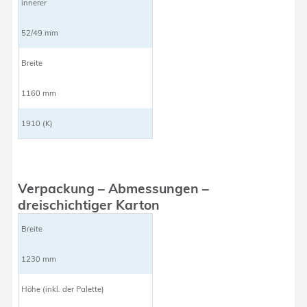
innerer
52/49 mm
Breite
1160 mm
1910 (K)
Verpackung – Abmessungen –
dreischichtiger Karton
Breite
1230 mm
Höhe (inkl. der Palette)