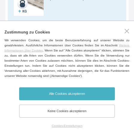
Zustimmung zu Cookies
Erhöhte Kammerboden-Tragfähigkeit
Wir verwenden Cookies, um die beste Benutzererfahrung auf unserer Website zu
gewährleisten. Ausführliche Informationen über Cookies finden Sie im Abschnitt
Weitere
Aussteifung des Kammerbodens zur
Informationen über Cookies
. Wenn Sie auf "Alle Cookies akzeptieren" klicken, stimmen Sie
Tragfähigkeitserhöhung der
zu, dass wir alle Arten von Cookies verwenden dürfen. Wenn Sie die Verwendung nur
bestimmter Arten von Cookies zulassen möchten, können Sie dies im Abschnitt Cookies-
Kammerseitenwände.
Einstellungen tun. Indem Sie auf Cookies nicht akzeptieren klicken, können Sie die
Verwendung aller Cookies ablehnen, mit Ausnahme derjenigen, die für das Funktionieren
(rücksprache erforderlich)
unserer Website notwendig sind („Notwendige Cookies“).
(außer Volumen 22)
Alle Cookies akzeptieren
Geräte-Untertisch
Keine Cookies akzeptieren
Ein befahrbarer Tisch im Gerätedesign
zur höheren Flexibilität inklusive der
Cookies-Einstellungen
Fächer fürs Dokumentablegen.