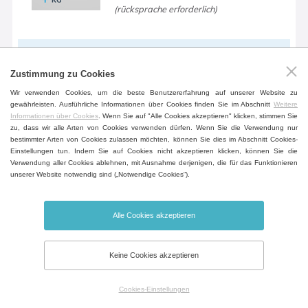
(rücksprache erforderlich)
Geräte-Untertisch
Zustimmung zu Cookies
Ein befahrbarer Tisch im Gerätedesign
Wir verwenden Cookies, um die beste Benutzererfahrung auf unserer Website zu
zur höheren Flexibilität inklusive der
gewährleisten. Ausführliche Informationen über Cookies finden Sie im Abschnitt
Weitere
Informationen über Cookies
. Wenn Sie auf "Alle Cookies akzeptieren" klicken, stimmen Sie
Fächer fürs Dokumentablegen.
zu, dass wir alle Arten von Cookies verwenden dürfen. Wenn Sie die Verwendung nur
bestimmter Arten von Cookies zulassen möchten, können Sie dies im Abschnitt Cookies-
(außer Volumen 404, 707, 1212)
Einstellungen tun. Indem Sie auf Cookies nicht akzeptieren klicken, können Sie die
Verwendung aller Cookies ablehnen, mit Ausnahme derjenigen, die für das Funktionieren
unserer Website notwendig sind („Notwendige Cookies“).
Alarm geöffneter Tür
Alle Cookies akzeptieren
Hinweis auf eine offene Tür, die
Öffnungszeit kann man einstellen.
Keine Cookies akzeptieren
Cookies-Einstellungen