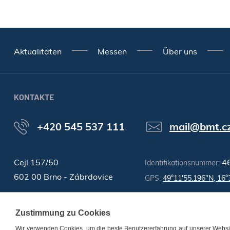
Aktualitäten
Messen
Über uns
KONTAKTE
+420 545 537 111
mail@bmt.c
Cejl 157/50
4
Identifikationsnummer:
602 00 Brno - Zábrdovice
GPS:
49°11'55.196"N, 16°
Zustimmung zu Cookies
Wir verwenden Cookies, um die beste Benutzererfahrung auf unserer Websit