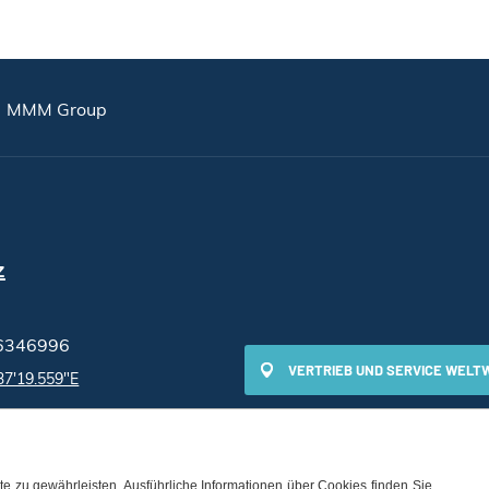
MMM Group
z
6346996
VERTRIEB UND SERVICE WELT
37'19.559"E
e zu gewährleisten. Ausführliche Informationen über Cookies finden Sie