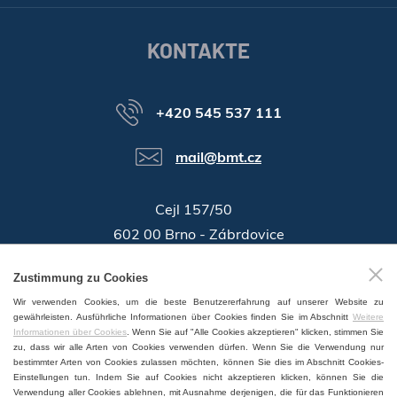
KONTAKTE
+420 545 537 111
mail@bmt.cz
Cejl 157/50
602 00 Brno - Zábrdovice
46346996
Zustimmung zu Cookies
Identifikationsnummer:
Wir verwenden Cookies, um die beste Benutzererfahrung auf unserer Website zu
GPS:
49°11'55.196"N, 16°37'19.559"E
gewährleisten. Ausführliche Informationen über Cookies finden Sie im Abschnitt
Weitere
Informationen über Cookies
. Wenn Sie auf "Alle Cookies akzeptieren" klicken, stimmen Sie
zu, dass wir alle Arten von Cookies verwenden dürfen. Wenn Sie die Verwendung nur
bestimmter Arten von Cookies zulassen möchten, können Sie dies im Abschnitt Cookies-
Einstellungen tun. Indem Sie auf Cookies nicht akzeptieren klicken, können Sie die
Verwendung aller Cookies ablehnen, mit Ausnahme derjenigen, die für das Funktionieren