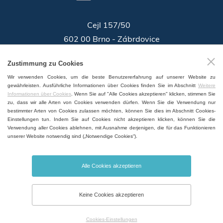
Cejl 157/50
602 00 Brno - Zábrdovice
46346996
Zustimmung zu Cookies
Identifikationsnummer:
Wir verwenden Cookies, um die beste Benutzererfahrung auf unserer Website zu
GPS:
49°11'55.196"N, 16°37'19.559"E
gewährleisten. Ausführliche Informationen über Cookies finden Sie im Abschnitt
Weitere
Informationen über Cookies
. Wenn Sie auf "Alle Cookies akzeptieren" klicken, stimmen Sie
zu, dass wir alle Arten von Cookies verwenden dürfen. Wenn Sie die Verwendung nur
bestimmter Arten von Cookies zulassen möchten, können Sie dies im Abschnitt Cookies-
Einstellungen tun. Indem Sie auf Cookies nicht akzeptieren klicken, können Sie die
Verwendung aller Cookies ablehnen, mit Ausnahme derjenigen, die für das Funktionieren
VERTRIEB UND SERVICE WELTWEIT
unserer Website notwendig sind („Notwendige Cookies“).
Alle Cookies akzeptieren
© 2026 BMT Medical Technology s.r.o. Alle Rechte vorbehalten. |
Cookies-
Keine Cookies akzeptieren
Einstellungen
Erstellt
webProgress
Cookies-Einstellungen