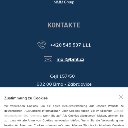
MMM Group
KONTAKTE
+420 545 537 111
mail@bmt.cz
Cejl 157/50
602 00 Brno - Zábrdovice
46346996
Zustimmung zu Cookies
Identifikationsnummer:
Wir verwenden Cookies, um die beste Benutzererfahrung auf unserer Website zu
GPS:
49°11'55.196"N, 16°37'19.559"E
gewährleisten. Ausführliche Informationen über Cookies finden Sie im Abschnitt
Weitere
Informationen über Cookies
. Wenn Sie auf "Alle Cookies akzeptieren" klicken, stimmen Sie
zu, dass wir alle Arten von Cookies verwenden dürfen. Wenn Sie die Verwendung nur
bestimmter Arten von Cookies zulassen möchten, können Sie dies im Abschnitt Cookies-