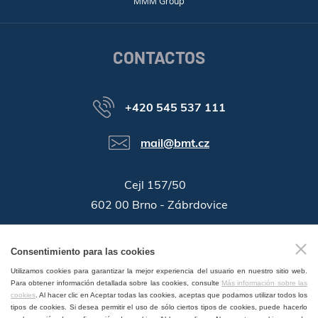
MMM Group
CONTACTOS
+420 545 537 111
mail@bmt.cz
Cejl 157/50
602 00 Brno - Zábrdovice
46346996
ID de la companía:
Consentimiento para las cookies
GPS:
49°11'55.196"N, 16°37'19.559"E
Utilizamos cookies para garantizar la mejor experiencia del usuario en nuestro sitio web.
Para obtener información detallada sobre las cookies, consulte
Más información sobre las
cookies
. Al hacer clic en Aceptar todas las cookies, aceptas que podamos utilizar todos los
tipos de cookies. Si desea permitir el uso de sólo ciertos tipos de cookies, puede hacerlo