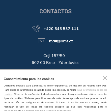
CONTACTOS
+420 545 537 111
mail@bmt.cz
Cejl 157/50
602 00 Brno - Zábrdovice
46346996
ID de la companía:
Consentimiento para las cookies
GPS:
49°11'55.196"N, 16°37'19.559"E
Utilizamos cookies para garantizar la mejor experiencia del usuario en nuestro sitio web.
Para obtener información detallada sobre las cookies, consulte
Más información sobre las
cookies
. Al hacer clic en Aceptar todas las cookies, aceptas que podamos utilizar todos los
tipos de cookies. Si desea permitir el uso de sólo ciertos tipos de cookies, puede hacerlo
en la sección de configuración de cookies. Al hacer clic en No aceptar cookies, puede
rechazar el uso de todas las cookies excepto las que son necesarias para el
VENTA Y SERVICIO EN EL MUNDO
funcionamiento de nuestro sitio web („cookies necesarias“).