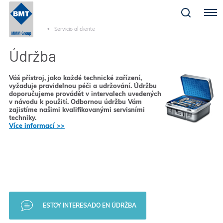
Menu
Servicio al cliente
Údržba
Váš přístroj, jako každé technické zařízení,
vyžaduje pravidelnou péči a udržování. Údržbu
doporučujeme provádět v intervalech uvedených
v návodu k použití. Odbornou údržbu Vám
zajistíme našimi kvalifikovanými servisními
techniky.
Více informací >>
ESTOY INTERESADO EN ÚDRŽBA