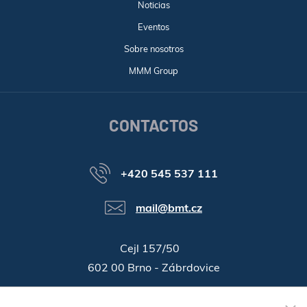
Noticias
Eventos
Sobre nosotros
MMM Group
CONTACTOS
+420 545 537 111
mail@bmt.cz
Cejl 157/50
602 00 Brno - Zábrdovice
46346996
ID de la companía: