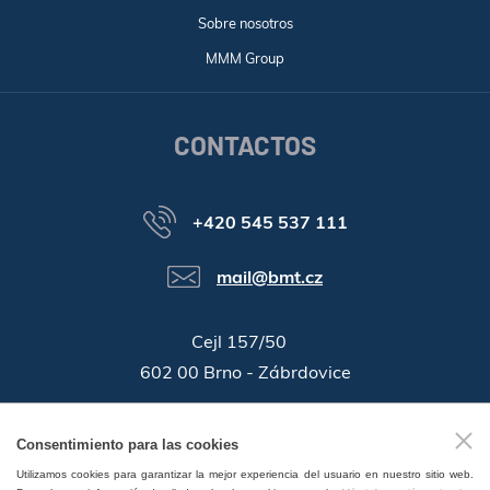
Sobre nosotros
MMM Group
CONTACTOS
+420 545 537 111
mail@bmt.cz
Cejl 157/50
602 00 Brno - Zábrdovice
46346996
ID de la companía:
Consentimiento para las cookies
GPS:
49°11'55.196"N, 16°37'19.559"E
Utilizamos cookies para garantizar la mejor experiencia del usuario en nuestro sitio web.