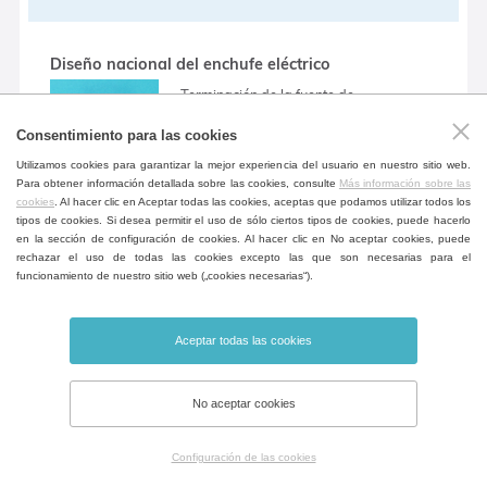
Diseño nacional del enchufe eléctrico
Terminación de la fuente de
alimentación según la norma nacional.
Consentimiento para las cookies
(requiere consulta)
Utilizamos cookies para garantizar la mejor experiencia del usuario en nuestro sitio web.
Para obtener información detallada sobre las cookies, consulte
Más información sobre las
cookies
. Al hacer clic en Aceptar todas las cookies, aceptas que podamos utilizar todos los
tipos de cookies. Si desea permitir el uso de sólo ciertos tipos de cookies, puede hacerlo
en la sección de configuración de cookies. Al hacer clic en No aceptar cookies, puede
rechazar el uso de todas las cookies excepto las que son necesarias para el
Posibilidad de conectar una unidad flash como un
funcionamiento de nuestro sitio web („cookies necesarias“).
registrador de datos externo
El registrador de datos requiere que el
Aceptar todas las cookies
dispositivo esté equipado con una
interfaz USB HOST, más en las
No aceptar cookies
Instrucciones del uso. Permite registrar
el curso temporal de todas las
Configuración de las cookies
cantidades medidas durante la