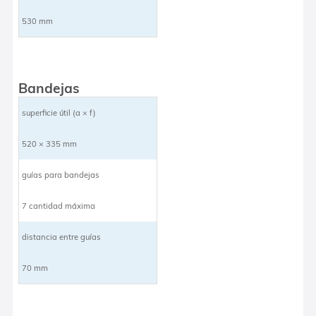
530 mm
Bandejas
superficie útil (a × f)
520 × 335 mm
guías para bandejas
7 cantidad máxima
distancia entre guías
70 mm