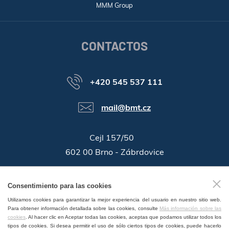
MMM Group
CONTACTOS
+420 545 537 111
mail@bmt.cz
Cejl 157/50
602 00 Brno - Zábrdovice
46346996
ID de la companía:
Consentimiento para las cookies
GPS:
49°11'55.196"N, 16°37'19.559"E
Utilizamos cookies para garantizar la mejor experiencia del usuario en nuestro sitio web.
Para obtener información detallada sobre las cookies, consulte
Más información sobre las
cookies
. Al hacer clic en Aceptar todas las cookies, aceptas que podamos utilizar todos los
tipos de cookies. Si desea permitir el uso de sólo ciertos tipos de cookies, puede hacerlo