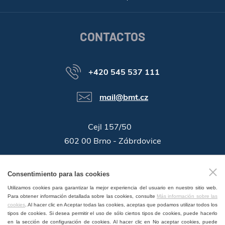
CONTACTOS
+420 545 537 111
mail@bmt.cz
Cejl 157/50
602 00 Brno - Zábrdovice
46346996
ID de la companía:
Consentimiento para las cookies
GPS:
49°11'55.196"N, 16°37'19.559"E
Utilizamos cookies para garantizar la mejor experiencia del usuario en nuestro sitio web.
Para obtener información detallada sobre las cookies, consulte
Más información sobre las
cookies
. Al hacer clic en Aceptar todas las cookies, aceptas que podamos utilizar todos los
tipos de cookies. Si desea permitir el uso de sólo ciertos tipos de cookies, puede hacerlo
en la sección de configuración de cookies. Al hacer clic en No aceptar cookies, puede