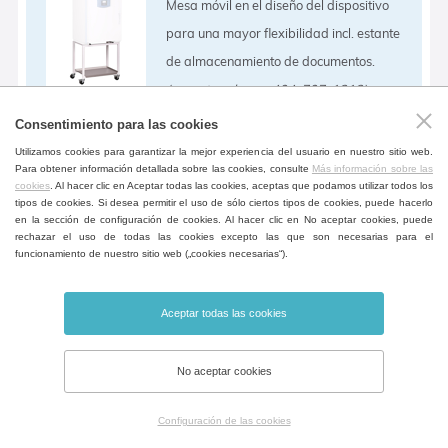
Mesa móvil en el diseño del dispositivo
para una mayor flexibilidad incl. estante
de almacenamiento de documentos.
(excepto volumen 404, 707, 1212)
Consentimiento para las cookies
Utilizamos cookies para garantizar la mejor experiencia del usuario en nuestro sitio web.
Alarma de la puerta abierta
Para obtener información detallada sobre las cookies, consulte
Más información sobre las
cookies
. Al hacer clic en Aceptar todas las cookies, aceptas que podamos utilizar todos los
Alarma de puerta abierta, se puede
tipos de cookies. Si desea permitir el uso de sólo ciertos tipos de cookies, puede hacerlo
en la sección de configuración de cookies. Al hacer clic en No aceptar cookies, puede
ajustar el tiempo de apertura.
rechazar el uso de todas las cookies excepto las que son necesarias para el
funcionamiento de nuestro sitio web („cookies necesarias“).
Aceptar todas las cookies
RAMPAS
No aceptar cookies
Función de programación que permite
establecer la velocidad de aumento de
Configuración de las cookies
temperatura en °C/min. Solo en ECO