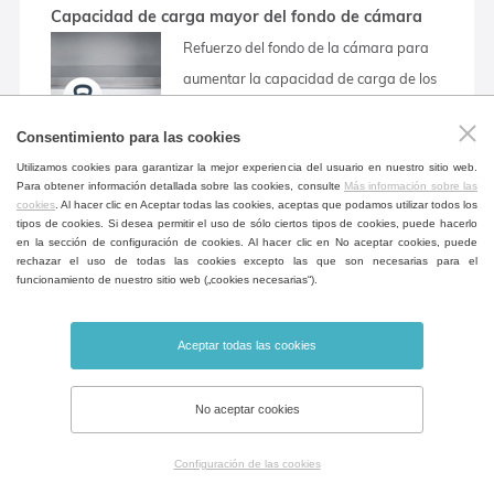
Capacidad de carga mayor del fondo de cámara
Refuerzo del fondo de la cámara para
aumentar la capacidad de carga de los
lados de la cámara.
Consentimiento para las cookies
(requiere consulta)
Utilizamos cookies para garantizar la mejor experiencia del usuario en nuestro sitio web.
(excepto volumen 22)
Para obtener información detallada sobre las cookies, consulte
Más información sobre las
cookies
. Al hacer clic en Aceptar todas las cookies, aceptas que podamos utilizar todos los
tipos de cookies. Si desea permitir el uso de sólo ciertos tipos de cookies, puede hacerlo
en la sección de configuración de cookies. Al hacer clic en No aceptar cookies, puede
Mesa para el aparato
rechazar el uso de todas las cookies excepto las que son necesarias para el
funcionamiento de nuestro sitio web („cookies necesarias“).
Mesa móvil en el diseño del dispositivo
para una mayor flexibilidad incl. estante
Aceptar todas las cookies
de almacenamiento de documentos.
(excepto volumen 22, 404, 707, 1212)
No aceptar cookies
Configuración de las cookies
Alarma de la puerta abierta