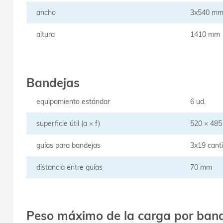
ancho
3x540 m
altura
1410 mm
Bandejas
equipamiento estándar
6 ud.
superficie útil (a × f)
520 × 48
guías para bandejas
3x19 cant
distancia entre guías
70 mm
Peso máximo de la carga por band