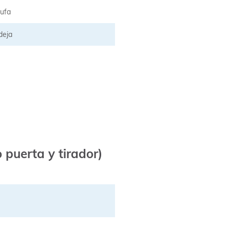
tufa
deja
 puerta y tirador)