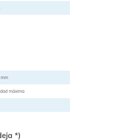
m
5 mm
idad máxima
eja *)