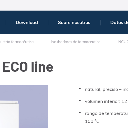
Download
Sobre nosotros
Datos d
ustria farmacéutica
Incubadores de farmaceutico
INCU
 ECO line
natural, preciso – i
volumen interior: 12
rango de temperatu
100 °C