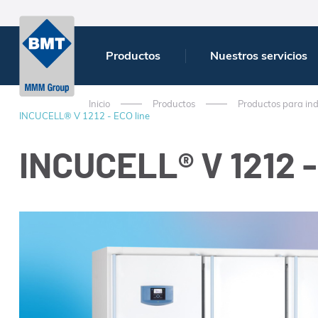
Productos
Nuestros servicios
Inicio
Productos
Productos para ind
INCUCELL® V 1212 - ECO line
INCUCELL® V 1212 -