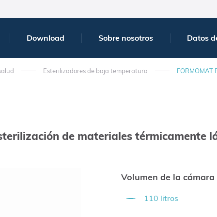
Download
Sobre nosotros
Datos d
salud
Esterilizadores de baja temperatura
FORMOMAT 
sterilización de materiales térmicamente lá
Volumen de la cámara
110 litros