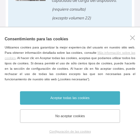
capacidad de carga del dispositivo.
(requiere consulta)
(excepto volumen 22)
Consentimiento para las cookies
Capacidad de carga mayor de estantes
Utilizamos cookies para garantizar la mejor experiencia del usuario en nuestro sitio web.
Estantes especiales de chapa forzada.
Para obtener información detallada sobre las cookies, consulte
Más información sobre las
cookies
. Al hacer clic en Aceptar todas las cookies, aceptas que podamos utilizar todos los
(excepto volumen 22)
tipos de cookies. Si desea permitir el uso de sólo ciertos tipos de cookies, puede hacerlo
en la sección de configuración de cookies. Al hacer clic en No aceptar cookies, puede
rechazar el uso de todas las cookies excepto las que son necesarias para el
funcionamiento de nuestro sitio web („cookies necesarias“).
Aceptar todas las cookies
Capacidad de carga mayor del fondo de cámara
Refuerzo del fondo de la cámara para
No aceptar cookies
aumentar la capacidad de carga de los
lados de la cámara.
Configuración de las cookies
(requiere consulta)